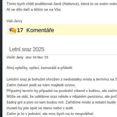
Tímto bych chtěl poděkovat Janě (Hafance), která to ve svém volnu
Ať se dílo daří a těším se na Vás.
Váš Jerry
17
Komentáře
Letní sraz 2025
Vložil:
Jerry
dne: 04 Mar '25
Ahoj oplačky, opláci, kamarádi a přátelé.
Letošní sraz je bohužel ohrožen z nedostatku místa a termínu na S
Zatím čekám jestli se nám majitelé ozvou.
Případný termín by připadal na poslední víkend v květnu, ale zatím
Může se stát, že uděláme sraz někde v nějakém penzionu, ale počí
žádný gril a pivo co tam budou mít. Zařídíme místo a ostatní bude
museli by jste spát ve stanu nebo v autě.
Zatím je to v jednání, ale moc bych na to nespoléhal.