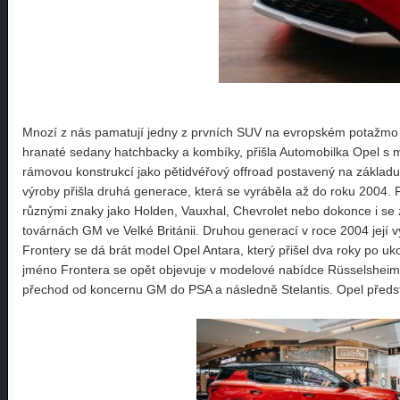
Mnozí z nás pamatují jedny z prvních SUV na evropském potažmo 
hranaté sedany hatchbacky a kombíky, přišla Automobilka Opel s m
rámovou konstrukcí jako pětidvéřový offroad postavený na základu 
výroby přišla druhá generace, která se vyráběla až do roku 2004. 
různými znaky jako Holden, Vauxhal, Chevrolet nebo dokonce i se 
továrnách GM ve Velké Británii. Druhou generací v roce 2004 její
Frontery se dá brát model Opel Antara, který přišel dva roky po uk
jméno Frontera se opět objevuje v modelové nabídce Rüsselsheims
přechod od koncernu GM do PSA a následně Stelantis. Opel předsta