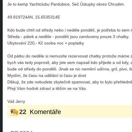
Je to kemp Yachtclubu Pardubice, Seč Ústupky okres Chrudim.
49.8197244N, 15.6535314E
Kdo bude chtít od středy nebo i neděle pondělí, je potřeba to sem n
Středa - pátek a neděle - pondělí jsou zamluveny pouze 3 chatky.
Ubytování 220,- Kč osoba noc + poplatky
Od pátku do neděle si nemusíte rezervovat chatky protože máme z
bych vás tedy poprosit, aby jste sem napsali kdo přijede a od kdy,
bude od středy do pondělí. Jinak se nic nemění udírna, gril, pivo, 
Myslím, že času na udělání si času je dost
Děkuji, že zde nebudete zbytečně spamovat, aby to bylo přehledně
Přeji Vám hodně zdraví a těším se na Vás.
Váš Jerry
22
Komentáře