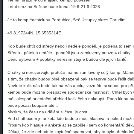
Termín srazu je od majitelů kempu potvrzen.
Letní sraz na Seči se bude konat 19.6-21.6.2026.
Je to kemp Yachtclubu Pardubice, Seč Ústupky okres Chrudim.
49.8197244N, 15.6535314E
Kdo bude chtít od středy nebo i neděle pondělí, je potřeba to sem n
Středa - pátek a neděle - pondělí jsou zamluveny pouze 4 chatky.
Cenu uytování + poplatky neřeším stejně budou dle jejich tarifů.
Chatky si nerezervujte protože máme zamluvený celý kemp. Máme k 
s tím, že chatky budou plně obsazené pak se teprve bude řešit dal
Nevíme kolik nás bude tak na Vás apeluji vezměte si sebou pro př
kempu bude možné přespat ve společenské místnosti. Chtěl bych vá
měli alespoň orientační přehled kolik čeho nakoupit. Rada klubu bu
bude počasí koupání atd...
Myslím, že času na udělání si času je dost.
Pod chatboxem je anketa kde budete moct hlasovat a pokud možno
Prosím kdo hlasuje v anketě ať se zapíše i sem do komentářů děkuj
Děkuji, že zde nebudete zbytečně spamovat, aby to bylo přehledně