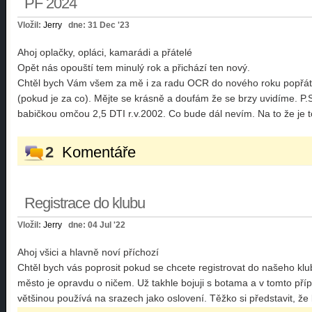
PF 2024
Vložil:
Jerry
dne: 31 Dec '23
Ahoj oplačky, opláci, kamarádi a přátelé
Opět nás opouští tem minulý rok a přichází ten nový.
Chtěl bych Vám všem za mě i za radu OCR do nového roku popřát hl
(pokud je za co). Mějte se krásně a doufám že se brzy uvidíme. P.
babičkou omčou 2,5 DTI r.v.2002. Co bude dál nevím. Na to že je to
2
Komentáře
Registrace do klubu
Vložil:
Jerry
dne: 04 Jul '22
Ahoj všici a hlavně noví příchozí
Chtěl bych vás poprosit pokud se chcete registrovat do našeho klub
město je opravdu o ničem. Už takhle bojuji s botama a v tomto příp
většinou používá na srazech jako oslovení. Těžko si představit, ž