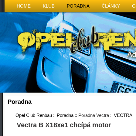
HOME
KLUB
PORADNA
ČLÁNKY
G
Poradna
Opel Club Renbau
::
Poradna
:: Poradna Vectra ::
VECTRA
Vectra B X18xe1 chcípá motor