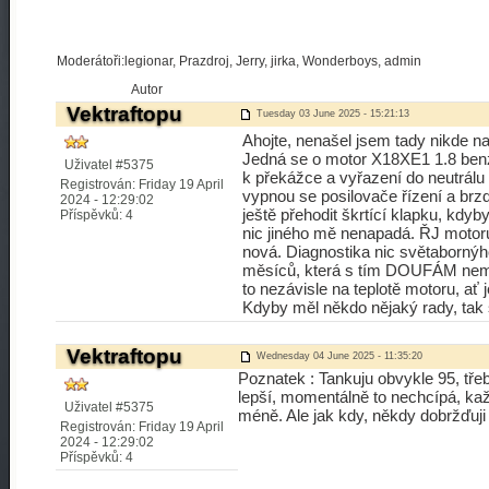
Moderátoři:legionar, Prazdroj, Jerry, jirka, Wonderboys, admin
Autor
Vektraftopu
Tuesday 03 June 2025 - 15:21:13
Ahojte, nenašel jsem tady nikde n
Jedná se o motor X18XE1 1.8 benzí
Uživatel #5375
k překážce a vyřazení do neutrálu s
Registrován: Friday 19 April
vypnou se posilovače řízení a br
2024 - 12:29:02
ještě přehodit škrtící klapku, kdy
Příspěvků: 4
nic jiného mě nenapadá. ŘJ motoru 
nová. Diagnostika nic světabornýho 
měsíců, která s tím DOUFÁM nemá 
to nezávisle na teplotě motoru, ať
Kdyby měl někdo nějaký rady, tak 
Vektraftopu
Wednesday 04 June 2025 - 11:35:20
Poznatek : Tankuju obvykle 95, tře
lepší, momentálně to nechcípá, kaž
Uživatel #5375
méně. Ale jak kdy, někdy dobržďuj
Registrován: Friday 19 April
2024 - 12:29:02
Příspěvků: 4