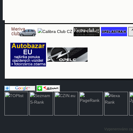
Vygenerováno za: