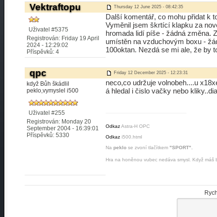
Vektraftopu
Thursday 12 June 2025 - 08:42:35
Další komentář, co mohu přidat k t
Vyměnil jsem škrtící klapku za nov
Uživatel #5375
hromada lidí píše - žádná změna. Z
Registrován: Friday 19 April
umístěn na vzduchovým boxu - žád
2024 - 12:29:02
100oktan. Nezdá se mi ale, že by t
Příspěvků: 4
qpc
Friday 12 December 2025 - 12:23:31
neco,co udržuje volnobeh....u x18x
když Bůh škádlil
á hledal i čislo vačky nebo kliky..
peklo,vymyslel i500
Uživatel #255
Registrován: Monday 20
Odkaz
Astra-H OPC
September 2004 - 16:39:01
Příspěvků: 5330
Odkaz
i500.html
Na
peklo
se zvoní tlačítkem
"SPORT".
Hra na honěnou vubec nedáva smysl. Když máš ba
Rych