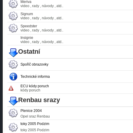
Meriva
video , rady , návody , atd..
Signum
video , rady , návody , atd..
Speedster
video , rady , návody , atd..
Insignie
video , rady , návody , atd..
Ostatní
Spořič obrazovky
Technické informa
ECU kódy poruch
kódy poruch
Renbau srazy
Plenice 2004
Opel sraz Renbau
toky 2005 Podzim
toky 2005 Podzim