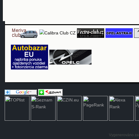
Vygenerováno za: