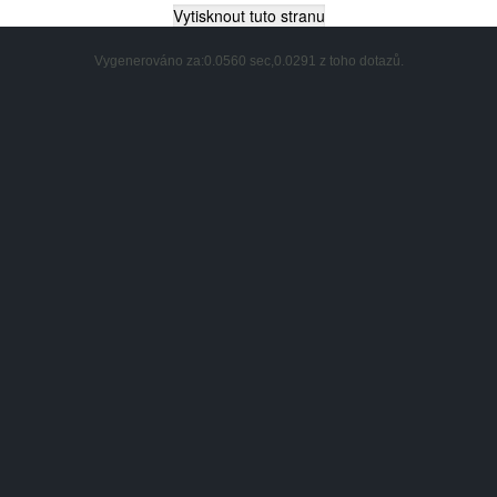
Vygenerováno za:0.0560 sec,0.0291 z toho dotazů.