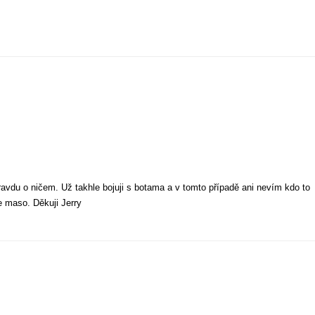
ravdu o ničem. Už takhle bojuji s botama a v tomto případě ani nevím kdo to
e maso. Děkuji Jerry