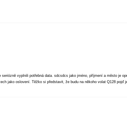
 seriózně vyplnili potřebná data. sdcsdcs jako jméno, příjmení a město je op
zech jako oslovení. Těžko si představit, že budu na někoho volat Q128 pojď j