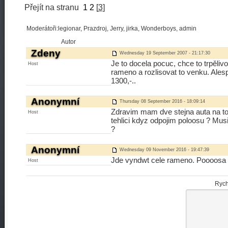
Přejít na stranu
1
2
[
3
]
Moderátoři:legionar, Prazdroj, Jerry, jirka, Wonderboys, admin
Autor
Zdeny
Wednesday 19 September 2007 - 21:17:30
Je to docela pocuc, chce to trpělivo
Host
rameno a rozlisovat to venku. Alesp
1300,-..
Anonymní
Thursday 08 September 2016 - 18:09:14
Zdravim mam dve stejna auta na to
Host
tehlici kdyz odpojim poloosu ? Musi
?
Anonymní
Wednesday 09 November 2016 - 19:47:39
Jde vyndwt cele rameno. Poooosa s
Host
Rych