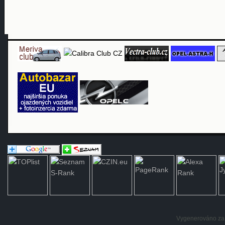
Vygenerováno za: