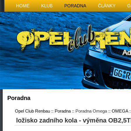
HOME
KLUB
PORADNA
ČLÁNKY
G
Poradna
Opel Club Renbau
::
Poradna
:: Poradna Omega ::
OMEGA
:
ložisko zadního kola - výměna OB2,5