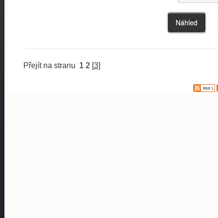
Přejít na stranu
1
2
[
3
]