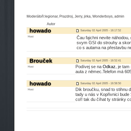
Moderátoři:legionar, Prazdroj, Jerry, jirka, Wonderboys, admin
Autor
howado
Saturday 02 April 2005 - 16:17:52
Host
Čau fąichni nevite náhodou,
svym GSI do strouhy a skonč
co s autama na přestavbu n
Brouček
Saturday 02 April 2005 - 16:52:41
Podívej se na
Odkaz
, je tam
Host
auta z němec.Telefon má 60
howado
Saturday 02 April 2005 - 16:58:50
Dik broučku, snad to stihnu d
Host
tady u nás v Kopřivnici bude
co!! tak du číhat ty stránky 