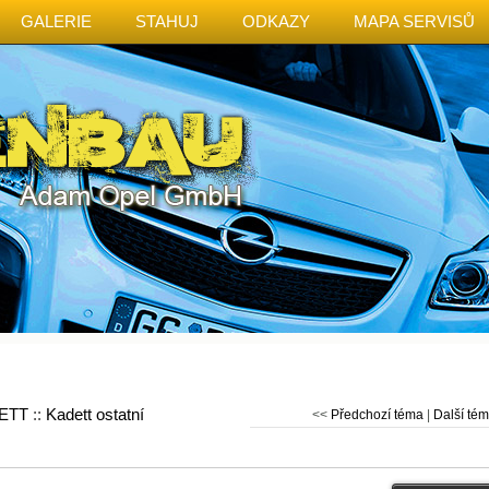
GALERIE
STAHUJ
ODKAZY
MAPA SERVISŮ
ETT
::
Kadett ostatní
<<
Předchozí téma
|
Další té