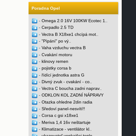
Poradna Opel
-
Omega 2.0 16V 100KW Ecotec 1..
-
Cerpadlo 2.5 TD
-
Vectra B X18xe1 chcípá mot..
-
"Pípání" po vý..
-
Vaha vzduchu vectra B
-
Cvakání motoru
-
klinovy remen
-
pojistky corsa b
-
řídící jednotka astra G
-
Divný zvuk - cvakání - co..
-
Vectra C boucha zadni naprav..
-
ODKLON KOL ZADNÍ NÁPRAVY
-
Otazka ohledne 2din radia
-
Sředoví panel-nesvítí!!
-
Corsa c gsi x18xe1
-
Meriva 1,4 16v neštartuje
-
Klimatizace - ventilátor kl..
-
ukazovateľ vonkajšej teplo..