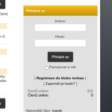
Přihlásit se
čeno
Jméno:
 či
Heslo:
Pamatovat si mě
iňu
[
Registrace do klubu renbau
]
nebo
[
Zapoměl jsi heslo?
]
Hostů online:
310
Členů online:
0
Nejnovější člen:
marek_