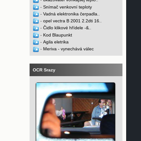
-
Snímač venkovní teploty
-
Vadná elektronika čerpadla..
-
opel vectra B 2001 2.2dti 16..
-
Čidlo klikové hřídele -&..
-
Kod Blaupunkt
-
Agila eletrika
-
Meriva - vynechává válec
OCR Srazy