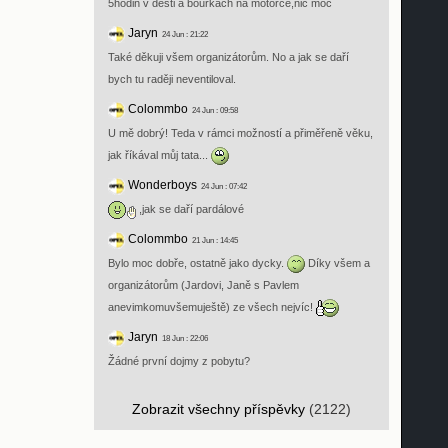
5hodin v desti a bouřkách na motorce,nic moc
Jaryn
24 Jun : 21:22
Také děkuji všem organizátorům. No a jak se daří
bych tu raději neventiloval.
Colommbo
24 Jun : 09:58
U mě dobrý! Teda v rámci možností a přiměřeně věku,
jak říkával můj tata...
Wonderboys
24 Jun : 07:42
,jak se daří pardálové
Colommbo
21 Jun : 14:45
Bylo moc dobře, ostatně jako dycky.
Díky všem a
organizátorům (Jardovi, Janě s Pavlem
anevimkomuvšemuještě) ze všech nejvíc!
Jaryn
18 Jun : 22:06
Žádné první dojmy z pobytu?
Zobrazit všechny příspěvky
(2122)