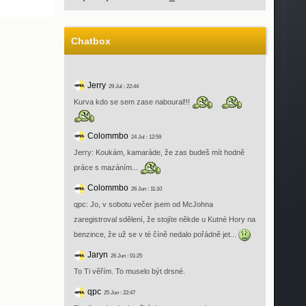
Chatbox
Jerry
29 Jul : 22:44
Kurva kdo se sem zase naboural!!!
Colommbo
24 Jul : 12:59
Jerry: Koukám, kamaráde, že zas budeš mít hodně
práce s mazáním...
Colommbo
26 Jun : 11:10
qpc: Jo, v sobotu večer jsem od McJohna
zaregistroval sdělení, že stojíte někde u Kutné Hory na
benzince, že už se v té číně nedalo pořádně jet...
Jaryn
26 Jun : 01:25
To Ti věřím. To muselo být drsné.
qpc
25 Jun : 22:47