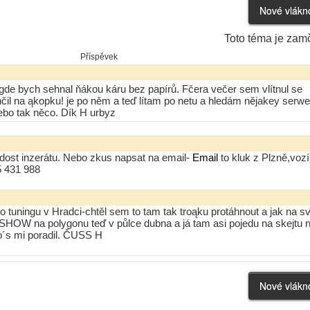
Toto téma je zam
Příspěvek
 gde bych sehnal ňákou káru bez papírů. Fčera večer sem vlítnul se
il na ąkopku! je po něm a teď lítam po netu a hledám nějakey serwer
ebo tak něco. Dík H urbyz
 dost inzerátu. Nebo zkus napsat na email-
Email
to kluk z Plzně,vozí
5 431 988
o tuningu v Hradci-chtěl sem to tam tak troąku protáhnout a jak na sv
 SHOW na polygonu teď v půlce dubna a já tam asi pojedu na skejtu 
co´s mi poradil. ČUSS H