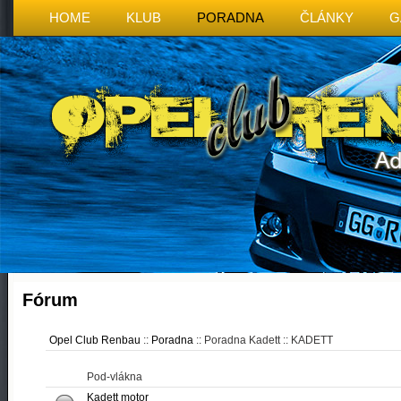
HOME
KLUB
PORADNA
ČLÁNKY
G
Fórum
Opel Club Renbau
::
Poradna
:: Poradna Kadett :: KADETT
Pod-vlákna
Kadett motor