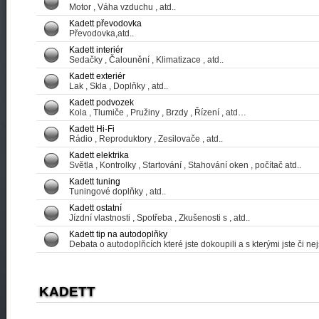
Motor , Váha vzduchu , atd..
Kadett převodovka
Převodovka,atd..
Kadett interiér
Sedačky , Čalounění , Klimatizace , atd..
Kadett exteriér
Lak , Skla , Doplňky , atd..
Kadett podvozek
Kola , Tlumiče , Pružiny , Brzdy , Řízení , atd…
Kadett Hi-Fi
Rádio , Reproduktory , Zesilovače , atd..
Kadett elektrika
Světla , Kontrolky , Startování , Stahování oken , počítač atd..
Kadett tuning
Tuningové doplňky , atd..
Kadett ostatní
Jízdní vlastnosti , Spotřeba , Zkušenosti s , atd..
Kadett tip na autodoplňky
Debata o autodoplňcích které jste dokoupili a s kterými jste či ne
KADETT