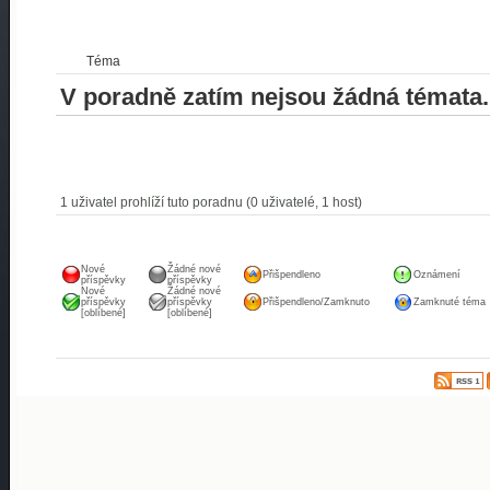
Téma
V poradně zatím nejsou žádná témata.
1 uživatel prohlíží tuto poradnu (0 uživatelé, 1 host)
Nové
Žádné nové
Přišpendleno
Oznámení
příspěvky
příspěvky
Nové
Žádné nové
příspěvky
příspěvky
Přišpendleno/Zamknuto
Zamknuté téma
[oblíbené]
[oblíbené]