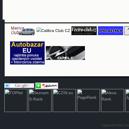
Vygenerováno za: