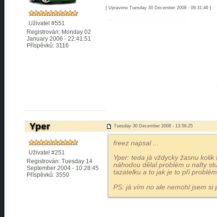
[ Upraveno Tuesday 30 December 2008 - 09:31:46 ]
Uživatel #551
Registrován: Monday 02
January 2006 - 22:41:51
Příspěvků: 3116
Yper
Tuesday 30 December 2008 - 13:56:25
freez napsal
...
Uživatel #251
Yper: teda já vždycky žasnu kolik
Registrován: Tuesday 14
náhodou dělal problém u nafty stu
September 2004 - 10:28:45
tazatelku a to jak je to při problé
Příspěvků: 3550
PS: já vím no ale nemohl jsem s