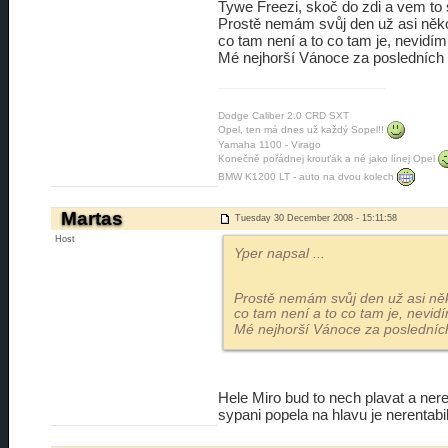
Tywe Freezi, skoč do zdi a vem to s
Prostě nemám svůj den už asi někol
co tam není a to co tam je, nevidím
Mé nejhorší Vánoce za posledních 
Dodge Caliber 2.0 CRD SXT
Opel, ten má dnes už každý Sopel!!
Yamaha 1100 - Virago
Konečně pořádnej krouťák a né jako línej Opel
BMW K1200 LT - auto na dvou kolech
Martas
Tuesday 30 December 2008 - 15:11:58
Host
Yper napsal
...
Prostě nemám svůj den už asi něk
co tam není a to co tam je, nevid
Mé nejhorší Vánoce za posledních
Hele Miro bud to nech plavat a ner
sypani popela na hlavu je nerentabi