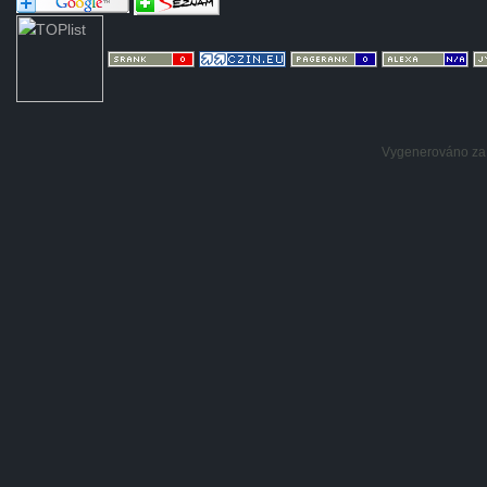
Vygenerováno za: