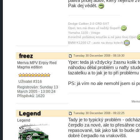
paliva přidej aditiv, který nejenže z
Pak dej vědět.
Dodge Caliber 2.0 CRD SXT
Opel, ten má dnes už každý Sopel!!
Yamaha 1100 - Virago
Konečně pořádnej krouťák a né jako línej Opel
BMW K1200 LT - auto na dvou kolech
freez
Tuesday 30 December 2008 - 08:19:30
Yper: teda já vždycky žasnu kolik 
Meriva MPV Enjoy Red
náhodou dělal problém u nafty stude
Magma edition
tazatelku a to jak je to při problému
Uživatel #316
PS: já vím no ale nemohl jsem si 
Registrován: Sunday 13
March 2005 - 13:00:24
Příspěvků: 1620
Meri
Legend
Tuesday 30 December 2008 - 09:22:25
Tady je to typický problém - odcház
Legend
čerpdlo za nové, ale to přesáhne ce
repasované, tak jako tak to bude d
dobré čerpadlo na vrakovišti.