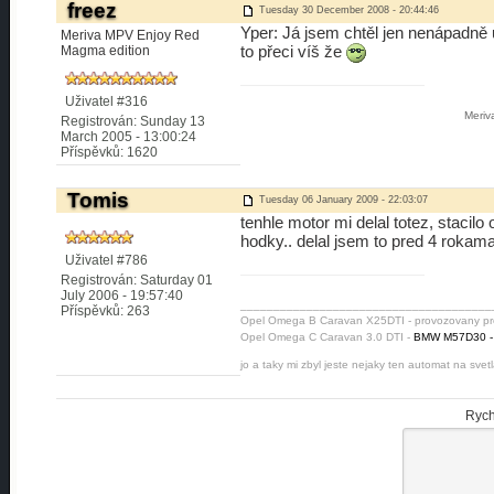
freez
Tuesday 30 December 2008 - 20:44:46
Yper: Já jsem chtěl jen nenápadně u
Meriva MPV Enjoy Red
to přeci víš že
Magma edition
Uživatel #316
Meri
Registrován: Sunday 13
March 2005 - 13:00:24
Příspěvků: 1620
Tomis
Tuesday 06 January 2009 - 22:03:07
tenhle motor mi delal totez, stacil
hodky.. delal jsem to pred 4 roka
Uživatel #786
Registrován: Saturday 01
July 2006 - 19:57:40
______________________________________
Příspěvků: 263
Opel Omega B Caravan X25DTI - provozovany pr
Opel Omega C Caravan 3.0 DTI -
BMW M57D30 - r
jo a taky mi zbyl jeste nejaky ten automat na svet
Rych