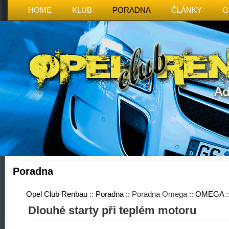
HOME
KLUB
PORADNA
ČLÁNKY
G
Poradna
Opel Club Renbau
::
Poradna
:: Poradna Omega ::
OMEGA
:
Dlouhé starty při teplém motoru