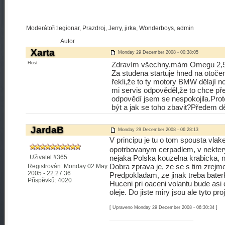
Moderátoři:legionar, Prazdroj, Jerry, jirka, Wonderboys, admin
Autor
Xarta
Monday 29 December 2008 - 00:38:05
Host
Zdravím všechny,mám Omegu 2,5 
Za studena startuje hned na otočen
řekli,že to ty motory BMW dělají n
mi servis odpověděl,že to chce pře
odpovědí jsem se nespokojila.Pro
být a jak se toho zbavit?Předem d
JardaB
Monday 29 December 2008 - 06:28:13
V principu je tu o tom spousta vlak
opotrbovanym cerpadlem, v nektery
Uživatel #365
nejaka Polska kouzelna krabicka, n
Dobra zprava je, ze se s tim zrejme
Registrován: Monday 02 May
2005 - 22:27:36
Predpokladam, ze jinak treba bater
Příspěvků: 4020
Huceni pri oaceni volantu bude asi
oleje. Do jiste miry jsou ale tyto pr
[ Upraveno Monday 29 December 2008 - 06:30:34 ]