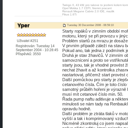
Twingo II, 43 kW, pro takove to jezdeni kolem kom
Opel Mokka 1.7 CDTI, firemni pracant
Renault Megane Cabrio 2.0 IDE, mazlik
Fikus 1.6Ti
Yper
Tuesday 30 December 2008 - 06:59:10
Starty ropáků v zimním období moh
motoru, který se při provozu v jin
Problém startů za mrazu je dosažen
Uživatel #251
V prvním případě záleží na stavu b
Registrován: Tuesday 14
September 2004 - 10:28:45
Pokud ano, tak jedna z podmínek j
Příspěvků: 3550
Druhá je stav žhavičů. V zimním o
samovznícení a proto se vstříknu
starty jsou, tak je vhodné provést 
nechat žhavit a až kontrolka zhasn
nastartovat, přičemž start provést
Další pomůckou pro starty je zlepše
cetanového čísla. Čím je toto číslo v
samotný průběh hoření je výrazně l
musí mít cetanové číslo min. 50.
Řada pump naftu aditivuje a někter
minulosti se nám tady na Renbauklub
opravdu hodně.
Další problém je ztráta tlaků v moto
vyšší a tak i komprimovaný vzduch 
Nicméně zkontroluj co jsem napsal p