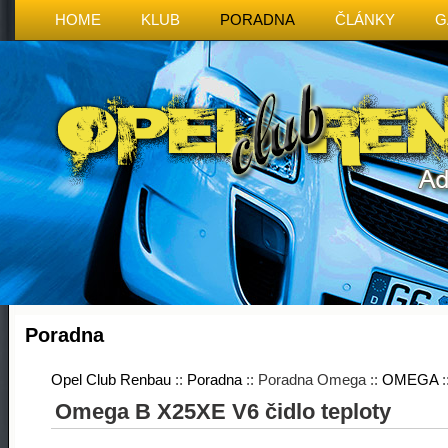
HOME
KLUB
PORADNA
ČLÁNKY
G
Poradna
Opel Club Renbau
::
Poradna
:: Poradna Omega ::
OMEGA
:
Omega B X25XE V6 čidlo teploty