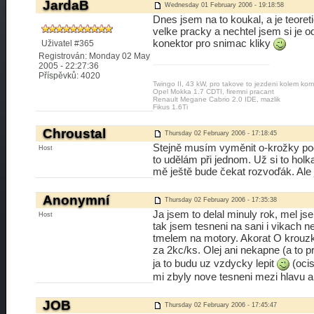
JardaB
Wednesday 01 February 2006 - 19:18:58
Dnes jsem na to koukal, a je teor
velke pracky a nechtel jsem si je o
konektor pro snimac kliky
Uživatel #365
Registrován: Monday 02 May
2005 - 22:27:36
Příspěvků: 4020
Twingo II, 43 kW, pro takove to jezdeni kolem kom
Opel Mokka 1.7 CDTI, firemni pracant
Renault Megane Cabrio 2.0 IDE, mazlik
Fikus 1.6Ti
Chroustal
Thursday 02 February 2006 - 17:18:45
Stejně musím vyměnit o-krožky pod
Host
to udělám při jednom. Už si to holk
mě ještě bude čekat rozvoďák. Ale 
Anonymní
Thursday 02 February 2006 - 17:35:38
Ja jsem to delal minuly rok, mel jse
Host
tak jsem tesneni na sani i vikach 
tmelem na motory. Akorat O krouzk
za 2kc/ks. Olej ani nekapne (a to p
ja to budu uz vzdycky lepit
(ocis
mi zbyly nove tesneni mezi hlavu a
JOB
Thursday 02 February 2006 - 17:45:47