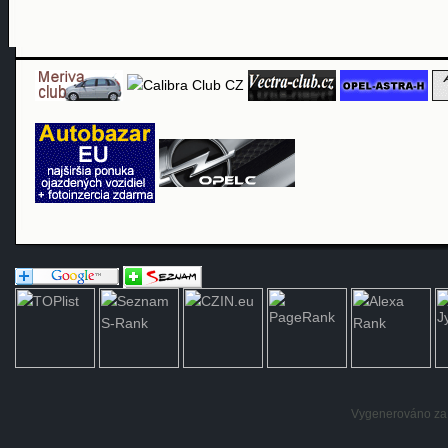
Vygenerováno za: