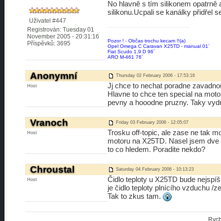
No hlavně s tím silikonem opatrně 
silikonu.Ucpali se kanálky přidřel s
Uživatel #447
Registrován: Tuesday 01
November 2005 - 20:31:16
Pozor ! - Občas trochu kecam !!(a)
Příspěvků: 3695
Opel Omega C Caravan X25TD - manual 01´
Fiat Scudo 1,9 D 96´
ARO M-461 76´
Anonymní
Thursday 02 February 2006 - 17:53:16
Jj chce to nechat poradne zavadnou
Host
Hlavne to chce ten special na motor
pevny a hooodne pruzny. Taky vydrz
Vranoch
Friday 03 February 2006 - 12:05:07
Trosku off-topic, ale zase ne tak m
Host
motoru na X25TD. Nasel jsem dve n
to co hledem. Poradite nekdo?
Chroustal
Saturday 04 February 2006 - 10:13:23
Čidlo teploty u X25TD bude nejspíš
Host
je čidlo teploty plnícího vzduchu /
Tak to zkus tam.
Rych