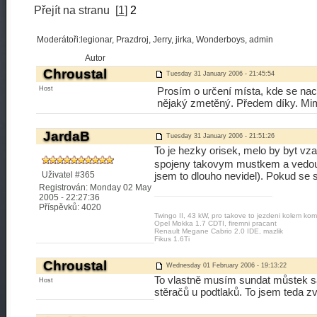
Přejít na stranu
[
1
]
2
Moderátoři:legionar, Prazdroj, Jerry, jirka, Wonderboys, admin
Autor
Chroustal
Tuesday 31 January 2006 - 21:45:54
Host
Prosím o určení místa, kde se nach
nějaký zmetěný. Předem díky. M
JardaB
Tuesday 31 January 2006 - 21:51:26
To je hezky orisek, melo by byt vz
spojeny takovym mustkem a vedou 
Uživatel #365
jsem to dlouho nevidel). Pokud se s
Registrován: Monday 02 May
2005 - 22:27:36
Příspěvků: 4020
Twingo II, 43 kW, pro takove to jezdeni kolem kom
Opel Mokka 1.7 CDTI, firemni pracant
Renault Megane Cabrio 2.0 IDE, mazlik
Fikus 1.6Ti
Chroustal
Wednesday 01 February 2006 - 19:13:22
To vlastně musím sundat můstek sá
Host
stěračů u podtlaků. To jsem teda zv