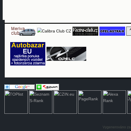
Vygenerováno za: