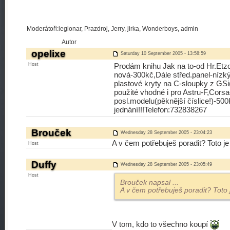
Moderátoři:legionar, Prazdroj, Jerry, jirka, Wonderboys, admin
Autor
opelixe
Saturday 10 September 2005 - 13:58:59
Host
Prodám knihu Jak na to-od Hr.Etz
nová-300kč,Dále střed.panel-nízk
plastové kryty na C-sloupky z GSi
použité vhodné i pro Astru-F,Cor
posl.modelu(pěknější číslice!)-50
jednání!!!Telefon:732838267
Brouček
Wednesday 28 September 2005 - 23:04:23
A v čem potřebuješ poradit? Toto je
Host
Duffy
Wednesday 28 September 2005 - 23:05:49
Host
Brouček napsal
...
A v čem potřebuješ poradit? Toto 
V tom, kdo to všechno koupí