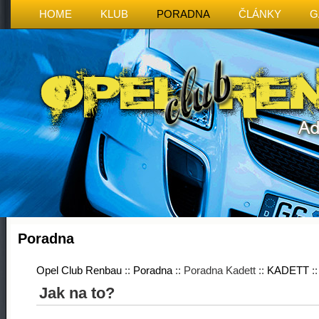
HOME
KLUB
PORADNA
ČLÁNKY
G
Poradna
Opel Club Renbau
::
Poradna
:: Poradna Kadett ::
KADETT
:
Jak na to?