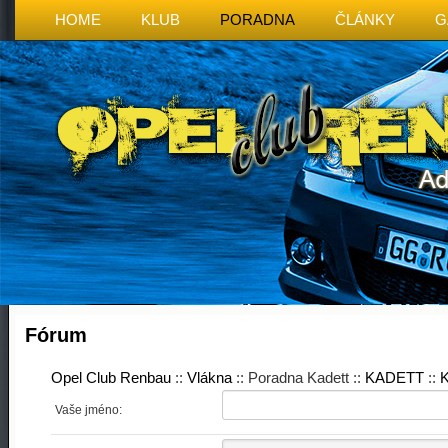
HOME
KLUB
PORADNA
ČLÁNKY
G
Fórum
Opel Club Renbau
::
Vlákna
:: Poradna Kadett ::
KADETT
::
K
Vaše jméno: