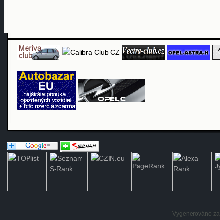
Vygenerováno za: