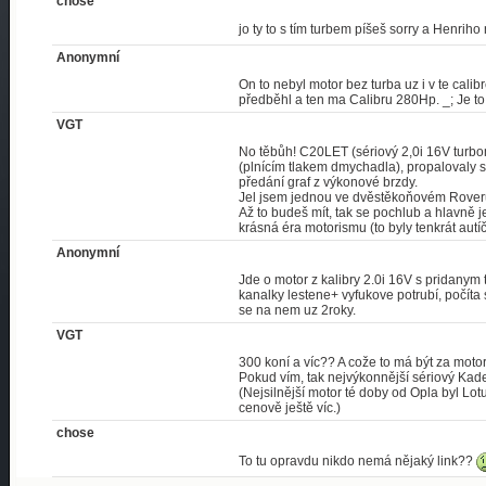
chose
jo ty to s tím turbem píšeš sorry a Henri
Anonymní
On to nebyl motor bez turba uz i v te cali
předběhl a ten ma Calibru 280Hp. _; Je t
VGT
No těbůh! C20LET (sériový 2,0i 16V turbom
(plnícím tlakem dmychadla), propalovaly s 
předání graf z výkonové brzdy.
Jel jsem jednou ve dvěstěkoňovém Roveru, 
Až to budeš mít, tak se pochlub a hlavně j
krásná éra motorismu (to byly tenkrát autí
Anonymní
Jde o motor z kalibry 2.0i 16V s pridany
kanalky lestene+ vyfukove potrubí, počít
se na nem uz 2roky.
VGT
300 koní a víc?? A cože to má být za moto
Pokud vím, tak nejvýkonnější sériový Kad
(Nejsilnější motor té doby od Opla byl Lot
cenově ještě víc.)
chose
To tu opravdu nikdo nemá nějaký link??