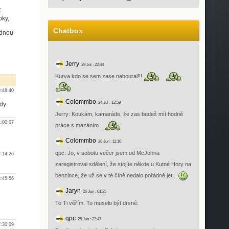
í
bky,
Chatbox
ednou
Jerry
29 Jul : 22:44
Kurva kdo se sem zase naboural!!!
:48:40
Colommbo
24 Jul : 12:59
zdy
Jerry: Koukám, kamaráde, že zas budeš mít hodně
:00:07
práce s mazáním...
Colommbo
26 Jun : 11:10
qpc: Jo, v sobotu večer jsem od McJohna
:14:26
zaregistroval sdělení, že stojíte někde u Kutné Hory na
benzince, že už se v té číně nedalo pořádně jet...
:45:56
Jaryn
26 Jun : 01:25
To Ti věřím. To muselo být drsné.
qpc
25 Jun : 22:47
:30:09