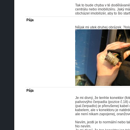
Tak to bude chyba v té dodělávané
centrálu nebo imobilizéru. Jaký máš
obcházel imobilizér, aby to šlo sta
Pája
Nějak mi utek druhej obrázek. ?lola
Pája
Je mi divný, že tenhle konektor (f
palivovýho čerpadla (pozice č.18) a 
(pal.čerpadlo) je přerušenej kabe
kabelem, ale v konektoru je natdrd
ale není nikam zapojenej, oranžovej
Nevím, jestli je to normální nebo t
No nevím.