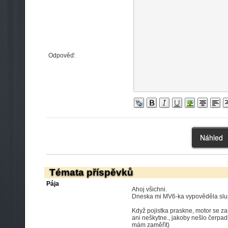
Odpověď:
Témata příspěvků
Pája
Ahoj všichni.
Dneska mi MV6-ka vypověděla služb
Když pojistka praskne, motor se zas
ani neškytne., jakoby nešlo čerpad
mám zaměřït)