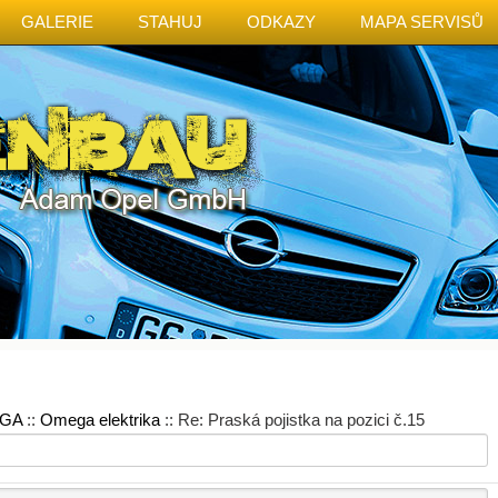
GALERIE
STAHUJ
ODKAZY
MAPA SERVISŮ
GA
::
Omega elektrika
:: Re: Praská pojistka na pozici č.15