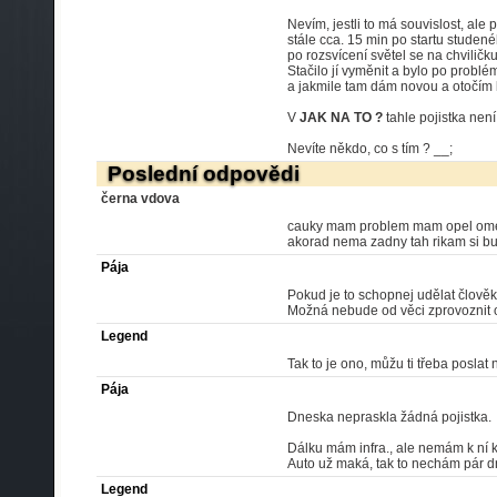
Nevím, jestli to má souvislost, ale 
stále cca. 15 min po startu studené
po rozsvícení světel se na chviličku
Stačilo jí vyměnit a bylo po problé
a jakmile tam dám novou a otočím 
V
JAK NA TO ?
tahle pojistka nen
Nevíte někdo, co s tím ? __;
Poslední odpovědi
černa vdova
cauky mam problem mam opel omega
akorad nema zadny tah rikam si b
Pája
Pokud je to schopnej udělat člověk
Možná nebude od věci zprovoznit or
Legend
Tak to je ono, můžu ti třeba poslat
Pája
Dneska nepraskla žádná pojistka.
Dálku mám infra., ale nemám k ní 
Auto už maká, tak to nechám pár d
Legend