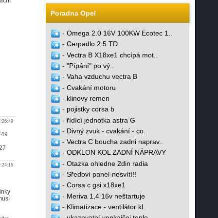
lační
Poradna Opel
-
Omega 2.0 16V 100KW Ecotec 1..
-
Cerpadlo 2.5 TD
-
Vectra B X18xe1 chcípá mot..
-
"Pípání" po vý..
-
Vaha vzduchu vectra B
-
Cvakání motoru
-
klinovy remen
-
pojistky corsa b
-
řídící jednotka astra G
7:26:49
-
Divný zvuk - cvakání - co..
 F49
-
Vectra C boucha zadni naprav..
 27
-
ODKLON KOL ZADNÍ NÁPRAVY
-
Otazka ohledne 2din radia
2:24:15
-
Sředoví panel-nesvítí!!
-
Corsa c gsi x18xe1
inky
-
Meriva 1,4 16v neštartuje
musí
-
Klimatizace - ventilátor kl..
-
ukazovateľ vonkajšej teplo..