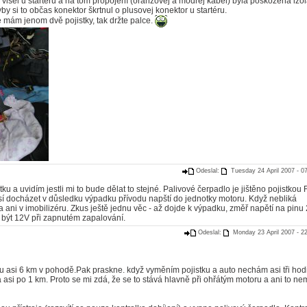
k visel u startéru a na tom propojení (oranžovej a modrej kabel) byla poškozená izo
by si to občas konektor škrtnul o plusovej konektor u startéru.
e mám jenom dvě pojistky, tak držte palce.
Odeslal:
Tuesday 24 April 2007 - 0
ku a uvidím jestli mi to bude dělat to stejné. Palivové čerpadlo je jištěno pojistkou
í docházet v důsledku výpadku přívodu napští do jednotky motoru. Když nebliká
 ani v imobilizéru. Zkus ještě jednu věc - až dojde k výpadku, změř napětí na pinu
m být 12V při zapnutém zapalování.
Odeslal:
Monday 23 April 2007 - 2
u asi 6 km v pohodě.Pak praskne. když vyměním pojistku a auto nechám asi tři hod
la asi po 1 km. Proto se mi zdá, že se to stává hlavně při ohřátým motoru a ani to ne