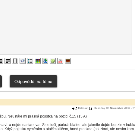
Odeslal:
Thursday 02 November 2006 - 21
u. Neustále mi praská pojistka na pozici č.15 (15 A)
taví. a nejde nastartovat. Sice točí, párkrát blafne, ale jakmile dojde benzín v trubk
lo. Když pojistku vyměním a otočím klíčem, hned praskne (asi zkrat, ale nevím kam