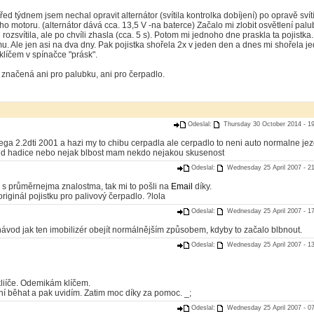
před týdnem jsem nechal opravit alternátor (svítila kontrolka dobíjení) po opravě svít
ho motoru. (alternátor dává cca. 13,5 V -na baterce) Začalo mi zlobit osvětlení palu
 rozsvítila, ale po chvíli zhasla (cca. 5 s). Potom mi jednoho dne praskla ta pojistka.
mu. Ale jen asi na dva dny. Pak pojistka shořela 2x v jeden den a dnes mi shořela j
klíčem v spínačce "prásk".
í značená ani pro palubku, ani pro čerpadlo.
Odeslal:
Thursday 30 October 2014 - 19
 2.2dti 2001 a hazi my to chibu cerpadla ale cerpadlo to neni auto normalne je
ud hadice nebo nejak blbost mam nekdo nejakou skusenost
Odeslal:
Wednesday 25 April 2007 - 21
 s průměrnejma znalostma, tak mi to pošli na
Email
díky.
iginál pojistku pro palivový čerpadlo. ?lola
Odeslal:
Wednesday 25 April 2007 - 17
 návod jak ten imobilizér obejít normálnějším způsobem, kdyby to začalo blbnout.
Odeslal:
Wednesday 25 April 2007 - 13
kliíče. Odemikám klíčem.
ní běhat a pak uvidím. Zatim moc díky za pomoc. _;
Odeslal:
Wednesday 25 April 2007 - 07