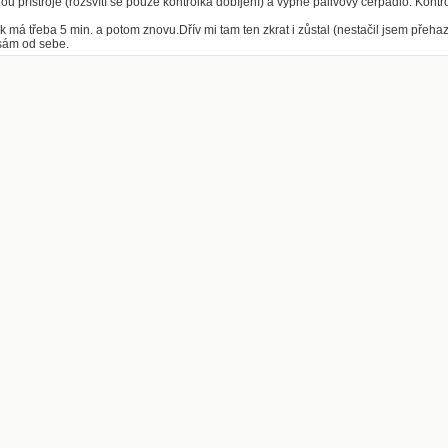
ou přístroje (rozsvítí se pouze kontrolka dobíjení) a vypne palivový čerpadlo. Kontr
 má třeba 5 min. a potom znovu.Dřív mi tam ten zkrat i zůstal (nestačil jsem přeha
 sám od sebe.