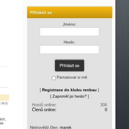
Přihlásit se
Jméno:
Heslo:
Pamatovat si mě
[
Registrace do klubu renbau
]
[
Zapoměl jsi heslo?
]
:58:11
Hostů online:
306
Členů online:
0
ách,
 se
Nejnovější člen:
marek_