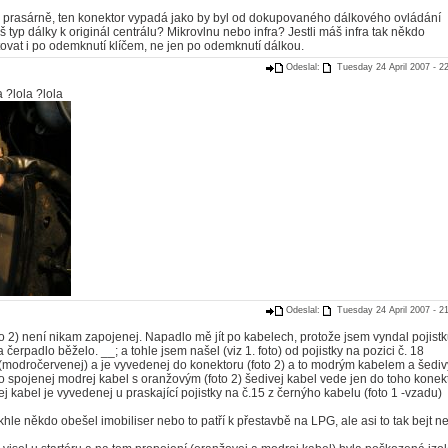
 prasárně, ten konektor vypadá jako by byl od dokupovaného dálkového ovládání
 typ dálky k originál centrálu? Mikrovlnu nebo infra? Jestli máš infra tak někdo
rtovat i po odemknutí klíčem, ne jen po odemknutí dálkou.
Odeslal:
Tuesday 24 April 2007 - 2
 ?lola ?lola
Odeslal:
Tuesday 24 April 2007 - 2
oto 2) není nikam zapojenej. Napadlo mě jít po kabelech, protože jsem vyndal pojist
čerpadlo běželo. __; a tohle jsem našel (viz 1. foto) od pojistky na pozici č. 18
l (modročervenej) a je vyvedenej do konektoru (foto 2) a to modrým kabelem a šedi
o spojenej modrej kabel s oranžovým (foto 2) šedivej kabel vede jen do toho konek
 kabel je vyvedenej u praskající pojistky na č.15 z černýho kabelu (foto 1 -vzadu)
akhle někdo obešel imobiliser nebo to patří k přestavbě na LPG, ale asi to tak bejt n