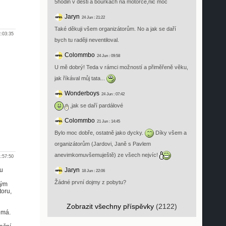
5hodin v desti a bouřkách na motorce,nic moc
Jaryn
24 Jun : 21:22
Také děkuji všem organizátorům. No a jak se daří
2:03:35
bych tu raději neventiloval.
Colommbo
24 Jun : 09:58
U mě dobrý! Teda v rámci možností a přiměřeně věku,
jak říkával můj tata...
Wonderboys
24 Jun : 07:42
,jak se daří pardálové
Colommbo
21 Jun : 14:45
Bylo moc dobře, ostatně jako dycky.
Díky všem a
organizátorům (Jardovi, Janě s Pavlem
anevimkomuvšemuještě) ze všech nejvíc!
1:57:50
ku
Jaryn
18 Jun : 22:06
Žádné první dojmy z pobytu?
vým
toru,
Zobrazit všechny příspěvky
(2122)
emá.