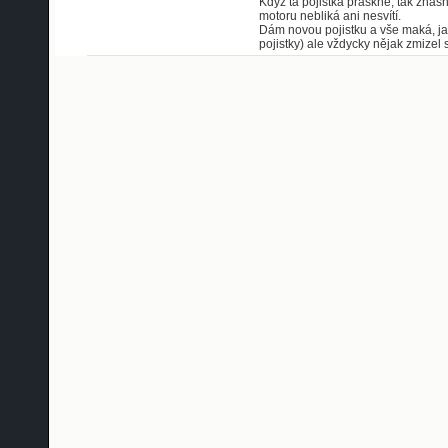
Když ta pojistka praskne, tak zhasn
motoru nebliká ani nesvítí.
Dám novou pojistku a vše maká, jak
pojistky) ale vždycky nějak zmizel