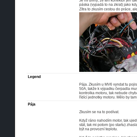
Je mi divný, že ten konektor jen ta
páska (vypadá to na zkrat) jako kdy
Zítra to zkusím cestou do práce, al
Legend
Pája. Zkusím u MV6 vyndat tu pojist
50A, takže k výpadku čerpadla mus
kontrolka motoru, tak nebude chyba
řídící jednotky motoru. Mělo by ta
Pája
Zkusím se na to podívat.
Když ráno nahodím motor, tak ujed
stát, tak mi potom (po startu) zhas
být na provozní teplotu.