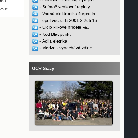
olka
-
Snímač venkovní teploty
zovat
-
Vadná elektronika čerpadla..
-
opel vectra B 2001 2.2dti 16..
-
Čidlo klikové hřídele -&..
-
Kod Blaupunkt
-
Agila eletrika
-
Meriva - vynechává válec
OCR Srazy