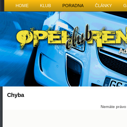
HOME
KLUB
PORADNA
ČLÁNKY
G
Chyba
Nemáte právo p