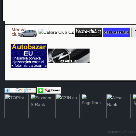
Vygenerováno za: