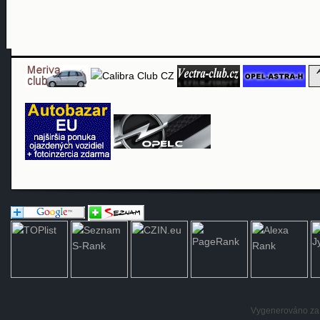
Vygenerováno za: