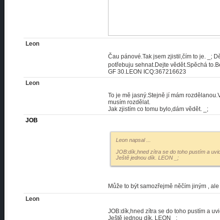
Leon
Čau pánové.Tak jsem zjistil,čím to je. _;
potřebuju sehnat.Dejte vědět.Spěchá to.
GF 30.LEON ICQ:367216623
Leon
To je mě jasný.Stejně jí mám rozdělanou.
musím rozdělat.
Jak zjistím co tomu bylo,dám vědět. _;
JOB
Leon napsal
...
JOB:dík,hned zítra se do toho pustím a uv
Ještě jednou dík. LEON _;
Může to být samozřejmě něčím jiným , ale
Leon
JOB:dík,hned zítra se do toho pustím a uv
Ještě jednou dík. LEON _;