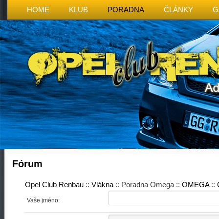
HOME
KLUB
PORADNA
ČLÁNKY
G
Fórum
Opel Club Renbau
::
Vlákna
:: Poradna Omega ::
OMEGA
::
Vaše jméno: