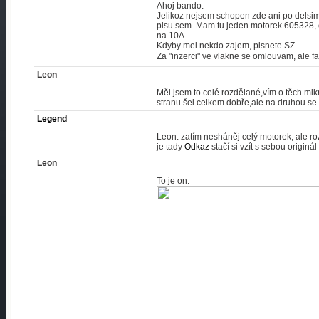
Ahoj bando.
Jelikoz nejsem schopen zde ani po delsim 
pisu sem. Mam tu jeden motorek 605328, 
na 10A.
Kdyby mel nekdo zajem, pisnete SZ.
Za "inzerci" ve vlakne se omlouvam, ale fak
Leon
Měl jsem to celé rozdělané,vím o těch mik
stranu šel celkem dobře,ale na druhou se t
Legend
Leon: zatím nesháněj celý motorek, ale ro
je tady
Odkaz
stačí si vzít s sebou originál
Leon
To je on.