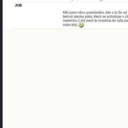
JOB
Měl jsem něco podobného.Jde o to že od t
takový jakoby páky, která se pohybuje v zám
neplechu.Celý jsem to rozebral,do nýtu jse
mám klid.