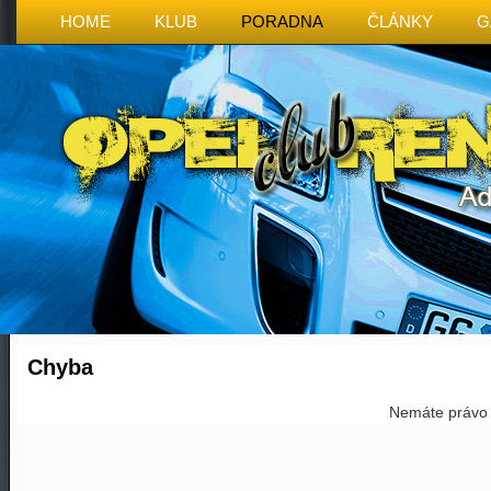
HOME
KLUB
PORADNA
ČLÁNKY
G
Chyba
Nemáte právo p