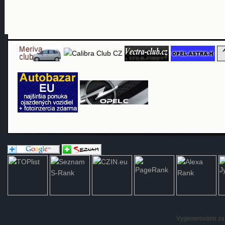
Vygenerováno za: