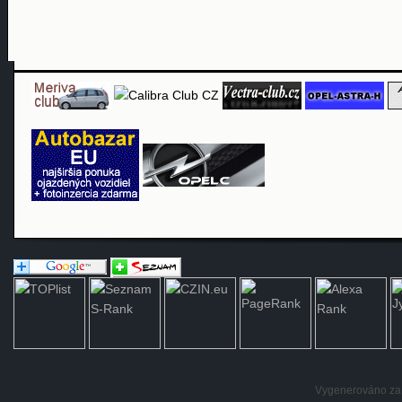
Vygenerováno za: