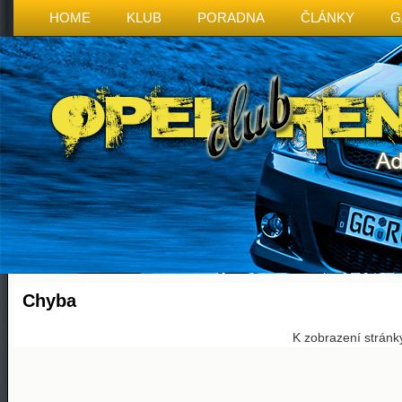
HOME
KLUB
PORADNA
ČLÁNKY
G
Chyba
K zobrazení stránk