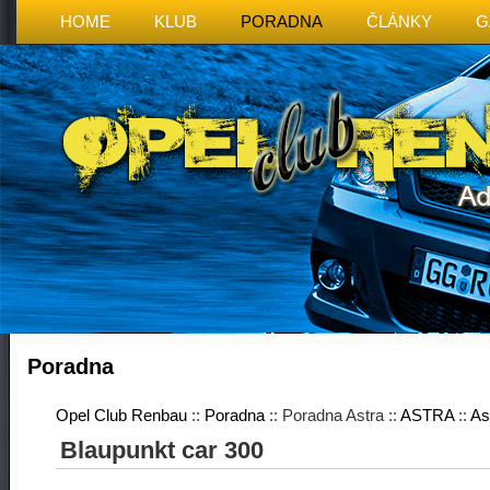
HOME
KLUB
PORADNA
ČLÁNKY
G
Poradna
Opel Club Renbau
::
Poradna
:: Poradna Astra ::
ASTRA
::
Ast
Blaupunkt car 300