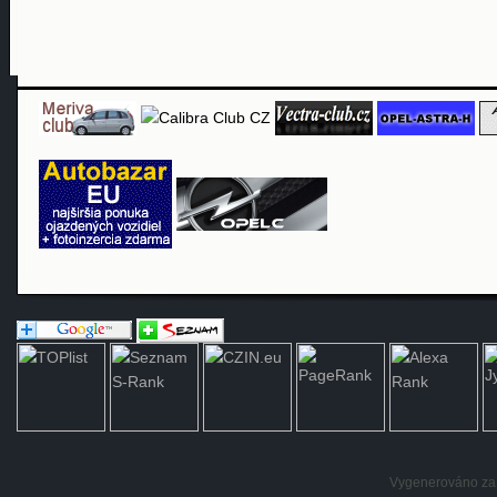
Vygenerováno za: