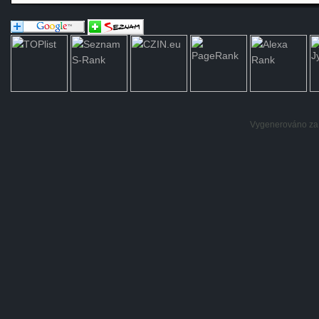
Vygenerováno za: