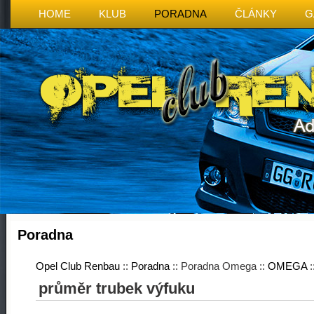
HOME
KLUB
PORADNA
ČLÁNKY
G
Poradna
Opel Club Renbau
::
Poradna
:: Poradna Omega ::
OMEGA
:
průměr trubek výfuku