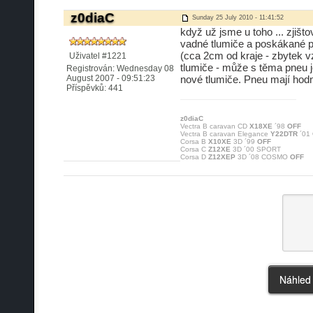
z0diaC
Sunday 25 July 2010 - 11:41:52
když už jsme u toho ... zjišto
vadné tlumiče a poskákané pn
(cca 2cm od kraje - zbytek vz
Uživatel #1221
tlumiče - může s těma pneu j
Registrován: Wednesday 08
August 2007 - 09:51:23
nové tlumiče. Pneu mají hodn
Příspěvků: 441
z0diaC
Vectra B caravan CD
X18XE
´98
OFF
Vectra B caravan Elegance
Y22DTR
´01
Corsa B
X10XE
3D ´99
OFF
Corsa C
Z12XE
3D ´00 SPORT
Corsa D
Z12XEP
3D ´08 COSMO
OFF