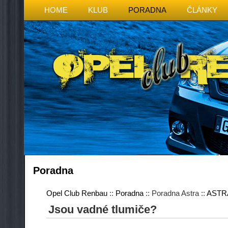
HOME
KLUB
PORADNA
ČLÁNKY
Poradna
Opel Club Renbau
::
Poradna
:: Poradna Astra ::
ASTR
Jsou vadné tlumiče?