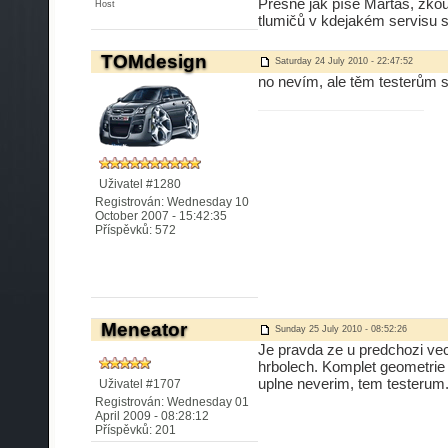
Přesně jak píše Martas, zkouš
Host
tlumičů v kdejakém servisu st
TOMdesign
Saturday 24 July 2010 - 22:47:52
no nevím, ale těm testerům s
Uživatel #1280
Registrován: Wednesday 10
October 2007 - 15:42:35
Příspěvků: 572
Meneator
Sunday 25 July 2010 - 08:52:26
Je pravda ze u predchozi ve
hrbolech. Komplet geometrie 
uplne neverim, tem testerum.
Uživatel #1707
Registrován: Wednesday 01
April 2009 - 08:28:12
Příspěvků: 201