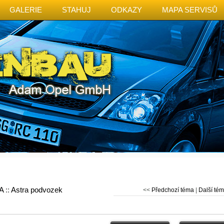
GALERIE
STAHUJ
ODKAZY
MAPA SERVISŮ
A
::
Astra podvozek
<<
Předchozí téma
|
Další té