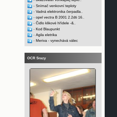
-
Snímač venkovní teploty
-
Vadná elektronika čerpadla..
-
opel vectra B 2001 2.2dti 16..
-
Čidlo klikové hřídele -&..
-
Kod Blaupunkt
-
Agila eletrika
-
Meriva - vynechává válec
OCR Srazy