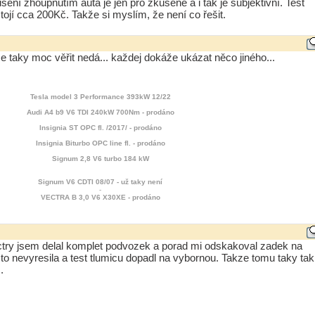
ení zhoupnutím auta je jen pro zkušené a i tak je subjektivní. Test
ojí cca 200Kč. Takže si myslím, že není co řešit.
e taky moc věřit nedá... každej dokáže ukázat něco jiného...
Tesla model 3 Performance 393kW 12/22
Audi A4 b9 V6 TDI 240kW 700Nm - prodáno
Insignia ST OPC fl. /2017/ - prodáno
Insignia Biturbo OPC line fl. - prodáno
Signum 2,8 V6 turbo 184 kW
Signum V6 CDTI 08/07 - už taky není
-
VECTRA B 3,0 V6 X30XE - prodáno
ctry jsem delal komplet podvozek a porad mi odskakoval zadek na
to nevyresila a test tlumicu dopadl na vybornou. Takze tomu taky tak
.