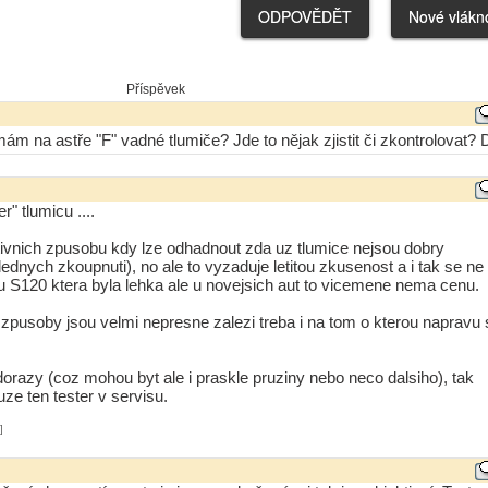
Příspěvek
ám na astře "F" vadné tlumiče? Jde to nějak zjistit či zkontrolovat? 
" tlumicu ....
ativnich zpusobu kdy lze odhadnout zda uz tlumice nejsou dobry
ednych zkoupnuti), no ale to vyzaduje letitou zkusenost a i tak se ne
e u S120 ktera byla lehka ale u novejsich aut to vicemene nema cenu.
ni zpusoby jsou velmi nepresne zalezi treba i na tom o kterou napravu 
dorazy (coz mohou byt ale i praskle pruziny nebo neco dalsiho), tak
ze ten tester v servisu.
]