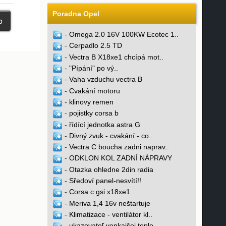
Poradna Opel
-
Omega 2.0 16V 100KW Ecotec 1..
-
Cerpadlo 2.5 TD
-
Vectra B X18xe1 chcípá mot..
-
"Pípání" po vý..
-
Vaha vzduchu vectra B
-
Cvakání motoru
-
klinovy remen
-
pojistky corsa b
-
řídící jednotka astra G
-
Divný zvuk - cvakání - co..
-
Vectra C boucha zadni naprav..
-
ODKLON KOL ZADNÍ NÁPRAVY
-
Otazka ohledne 2din radia
-
Sředoví panel-nesvítí!!
-
Corsa c gsi x18xe1
-
Meriva 1,4 16v neštartuje
-
Klimatizace - ventilátor kl..
-
ukazovateľ vonkajšej teplo..