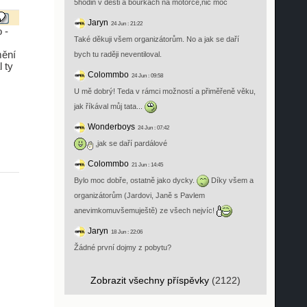
5hodin v desti a bouřkách na motorce,nic moc
Jaryn
24 Jun : 21:22
 -
Také děkuji všem organizátorům. No a jak se daří
mění
bych tu raději neventiloval.
 ty
Colommbo
24 Jun : 09:58
U mě dobrý! Teda v rámci možností a přiměřeně věku,
jak říkával můj tata...
Wonderboys
24 Jun : 07:42
,jak se daří pardálové
Colommbo
21 Jun : 14:45
Bylo moc dobře, ostatně jako dycky.
Díky všem a
organizátorům (Jardovi, Janě s Pavlem
anevimkomuvšemuještě) ze všech nejvíc!
Jaryn
18 Jun : 22:06
Žádné první dojmy z pobytu?
Zobrazit všechny příspěvky
(2122)