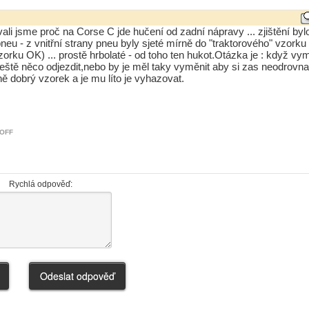
vali jsme proč na Corse C jde hučení od zadní nápravy ... zjištění bylo
eu - z vnitřní strany pneu byly sjeté mírně do "traktorového" vzorku
orku OK) ... prostě hrbolaté - od toho ten hukot.Otázka je : když vy
eště něco odjezdit,nebo by je měl taky vyměnit aby si zas neodrovnal
ě dobrý vzorek a je mu líto je vyhazovat.
OFF
Rychlá odpověď: