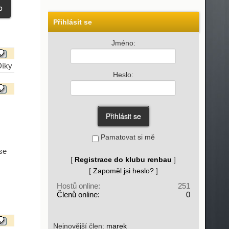
Přihlásit se
Jméno:
Díky
Heslo:
Pamatovat si mě
se
[
Registrace do klubu renbau
]
[
Zapoměl jsi heslo?
]
Hostů online:
251
Členů online:
0
Nejnovější člen:
marek_