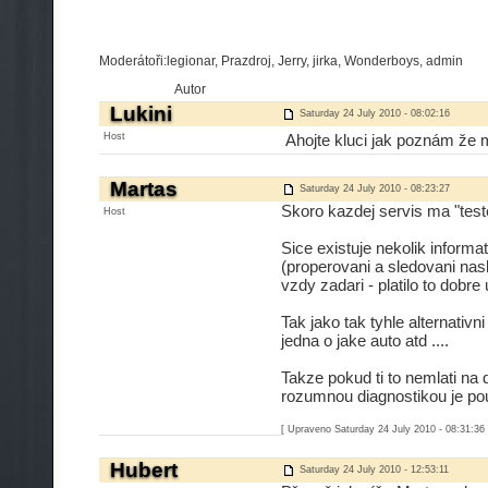
Moderátoři:legionar, Prazdroj, Jerry, jirka, Wonderboys, admin
Autor
Lukini
Saturday 24 July 2010 - 08:02:16
Host
Ahojte kluci jak poznám že m
Martas
Saturday 24 July 2010 - 08:23:27
Skoro kazdej servis ma "tester
Host
Sice existuje nekolik inform
(properovani a sledovani nasl
vzdy zadari - platilo to dobr
Tak jako tak tyhle alternativ
jedna o jake auto atd ....
Takze pokud ti to nemlati na 
rozumnou diagnostikou je pou
[ Upraveno Saturday 24 July 2010 - 08:31:36 
Hubert
Saturday 24 July 2010 - 12:53:11