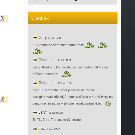
Chatbox
Jerry
29 Jul : 22:44
Kurva kdo se sem zase naboural!!!
Colommbo
24 Jul : 12:59
Jerry: Koukám, kamaráde, že zas budeš mít hodně
práce s mazáním...
Colommbo
26 Jun : 11:10
qpc: Jo, v sobotu večer jsem od McJohna
zaregistroval sdělení, že stojíte někde u Kutné Hory na
benzince, že už se v té číně nedalo pořádně jet...
Jaryn
26 Jun : 01:25
To Ti věřím. To muselo být drsné.
qpc
25 Jun : 22:47