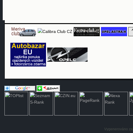
Vygenerováno za: