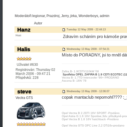
Moderátoři:legionar, Prazdroj, Jerry, jirka, Wonderboys, admin
Autor
Hanz
Tuesday 12 May 2009 - 22:44:13
Host
Zdravím scháním pro kámoše pravý
Halis
Wednesday 13 May 2009 - 07:54:21
Místo do PORADNY, jsi to mněl d
Uživatel #630
Registrován: Thursday 02
Zafira B- 1.9CDTI/110kW '06
March 2006 - 09:47:21
Spotřeba OPEL ZAFIRA B 1.9 CDTI ECOTEC (11
Příspěvků: 228
Vectra B- 1.7TD Intercooler '96= PRODÁNO
Ascona B- 16N '78
steve
Wednesday 13 May 2009 - 12:06:07
copak mantaclub nepomohl???? :_
Vectra GTS
Opel Vectra B 2.2DTI 16V SPORT -Prodáno
Opel Astra G 1.6 16V Sportive,3dv. přítulkyně-pr
Opel Vectra B 1,6 16V hatchback -Prodáno
Opel Vectra GTS OPC Line 2,2 DTi16v-prodano