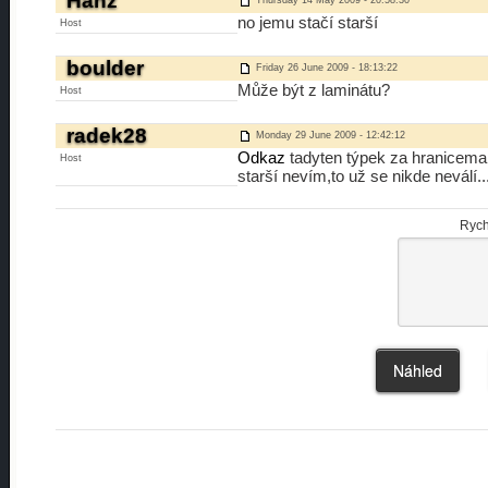
Hanz
Thursday 14 May 2009 - 20:58:30
no jemu stačí starší
Host
boulder
Friday 26 June 2009 - 18:13:22
Může být z laminátu?
Host
radek28
Monday 29 June 2009 - 12:42:12
Odkaz
tadyten týpek za hranicema
Host
starší nevím,to už se nikde neválí..
Rych