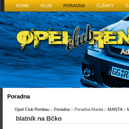
HOME
KLUB
PORADNA
ČLÁNKY
G
Poradna
Opel Club Renbau
::
Poradna
:: Poradna Manta ::
MANTA
::
M
blatník na Bčko