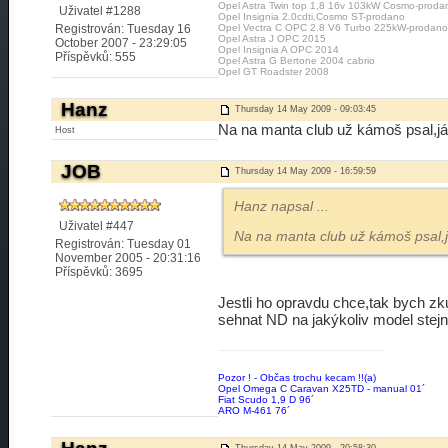
Opel Astra Twin top 1,8 16v 103kW Cosmo-proda
Uživatel #1288
Opel Insignia 2.0cdti,Cosmo ST-prodano
Registrován: Tuesday 16
Opel Vectra C OPC 2.8 V6 Turbo 225kW-prodano
Opel Astra J OPC 2015
October 2007 - 23:29:05
Opel Insignia A OPC 2014
Příspěvků: 555
Opel Astra G Bertone 2004 cabrio
Opel GT Roadster 2008
Hanz
Thursday 14 May 2009 - 09:03:45
Na na manta club už kámoš psal,já 
Host
JOB
Thursday 14 May 2009 - 16:59:59
Hanz napsal
...
Uživatel #447
Na na manta club už kámoš psal,já
Registrován: Tuesday 01
November 2005 - 20:31:16
Příspěvků: 3695
Jestli ho opravdu chce,tak bych zku
sehnat ND na jakýkoliv model ste
Pozor ! - Občas trochu kecam !!(a)
Opel Omega C Caravan X25TD - manual 01´
Fiat Scudo 1,9 D 96´
ARO M-461 76´