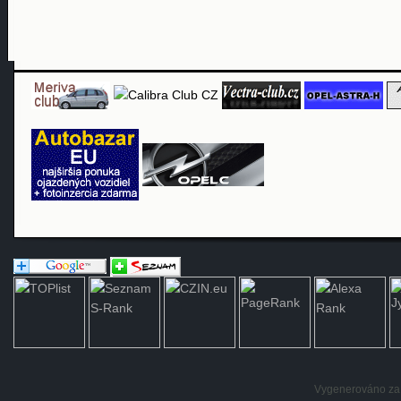
Vygenerováno za: