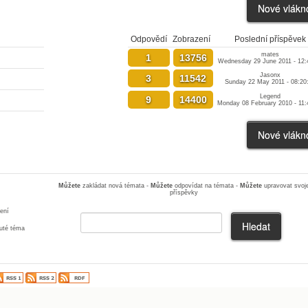
Odpovědí
Zobrazení
Poslední příspěvek
mates
1
13756
Wednesday 29 June 2011 - 12:
Jasonx
3
11542
Sunday 22 May 2011 - 08:20
Legend
9
14400
Monday 08 February 2010 - 11:
Můžete
zakládat nová témata -
Můžete
odpovídat na témata -
Můžete
upravovat svoj
příspěvky
ení
té téma