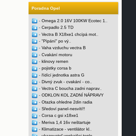
Poradna Opel
-
Omega 2.0 16V 100KW Ecotec 1..
-
Cerpadlo 2.5 TD
-
Vectra B X18xe1 chcípá mot..
-
"Pípání" po vý..
-
Vaha vzduchu vectra B
-
Cvakání motoru
-
klinovy remen
-
pojistky corsa b
-
řídící jednotka astra G
-
Divný zvuk - cvakání - co..
-
Vectra C boucha zadni naprav..
-
ODKLON KOL ZADNÍ NÁPRAVY
-
Otazka ohledne 2din radia
-
Sředoví panel-nesvítí!!
-
Corsa c gsi x18xe1
-
Meriva 1,4 16v neštartuje
-
Klimatizace - ventilátor kl..
-
ukazovateľ vonkajšej teplo..