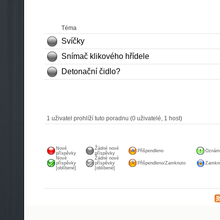
Téma
Svíčky
Snímač klikového hřídele
Detonační čidlo?
1 uživatel prohlíží tuto poradnu (0 uživatelé, 1 host)
Nové
Žádné nové
Přišpendleno
Oznám
příspěvky
příspěvky
Nové
Žádné nové
příspěvky
příspěvky
Přišpendleno/Zamknuto
Zamknu
[oblíbené]
[oblíbené]