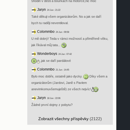
5hodin v desti a bouřkách na motorce,nic moc
Jaryn
24 Jun : 21:22
Také děkuji všem organizátorům. No a jak se daří
bych tu raději neventiloval.
Colommbo
24 Jun : 09:58
U mě dobrý! Teda v rámci možností a přiměřeně věku,
jak říkával můj tata...
Wonderboys
24 Jun : 07:42
,jak se daří pardálové
Colommbo
21 Jun : 14:45
Bylo moc dobře, ostatně jako dycky.
Díky všem a
organizátorům (Jardovi, Janě s Pavlem
anevimkomuvšemuještě) ze všech nejvíc!
Jaryn
18 Jun : 22:06
Žádné první dojmy z pobytu?
Zobrazit všechny příspěvky
(2122)