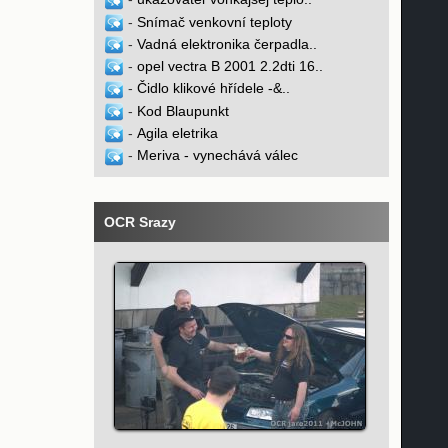
-
Snímač venkovní teploty
-
Vadná elektronika čerpadla..
-
opel vectra B 2001 2.2dti 16..
-
Čidlo klikové hřídele -&..
-
Kod Blaupunkt
-
Agila eletrika
-
Meriva - vynechává válec
OCR Srazy