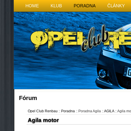
HOME
KLUB
PORADNA
ČLÁNKY
Fórum
Opel Club Renbau
::
Poradna
:: Poradna Agila ::
AGILA
:: Agila mo
Agila motor