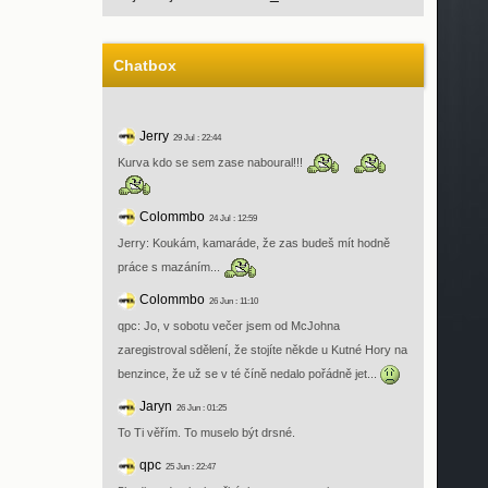
Chatbox
Jerry
29 Jul : 22:44
Kurva kdo se sem zase naboural!!!
Colommbo
24 Jul : 12:59
Jerry: Koukám, kamaráde, že zas budeš mít hodně
práce s mazáním...
Colommbo
26 Jun : 11:10
qpc: Jo, v sobotu večer jsem od McJohna
zaregistroval sdělení, že stojíte někde u Kutné Hory na
benzince, že už se v té číně nedalo pořádně jet...
Jaryn
26 Jun : 01:25
To Ti věřím. To muselo být drsné.
qpc
25 Jun : 22:47