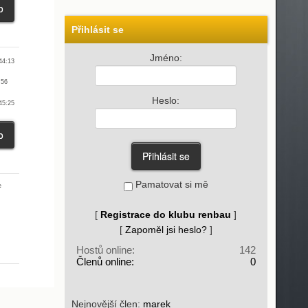
Přihlásit se
Jméno:
44:13
:56
Heslo:
45:25
Pamatovat si mě
e
[
Registrace do klubu renbau
]
[
Zapoměl jsi heslo?
]
Hostů online:
142
Členů online:
0
Nejnovější člen:
marek_