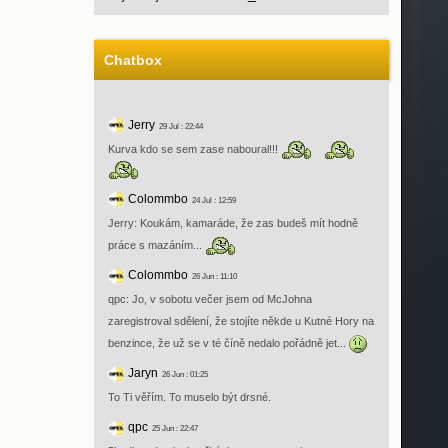
Chatbox
Jerry
29 Jul : 22:44
Kurva kdo se sem zase naboural!!!
Colommbo
24 Jul : 12:59
Jerry: Koukám, kamaráde, že zas budeš mít hodně
práce s mazáním...
Colommbo
26 Jun : 11:10
qpc: Jo, v sobotu večer jsem od McJohna
zaregistroval sdělení, že stojíte někde u Kutné Hory na
benzince, že už se v té číně nedalo pořádně jet...
Jaryn
26 Jun : 01:25
To Ti věřím. To muselo být drsné.
qpc
25 Jun : 22:47