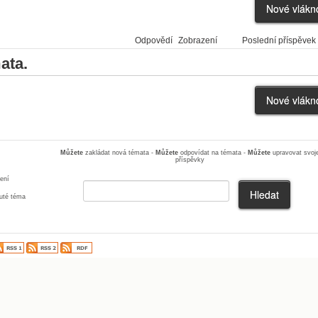
Odpovědí
Zobrazení
Poslední příspěvek
ata.
Můžete
zakládat nová témata -
Můžete
odpovídat na témata -
Můžete
upravovat svoj
příspěvky
ení
té téma