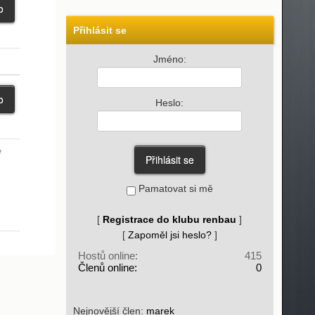
Přihlásit se
Jméno:
Heslo:
e
Pamatovat si mě
[
Registrace do klubu renbau
]
[
Zapoměl jsi heslo?
]
Hostů online:
415
Členů online:
0
Nejnovější člen:
marek_