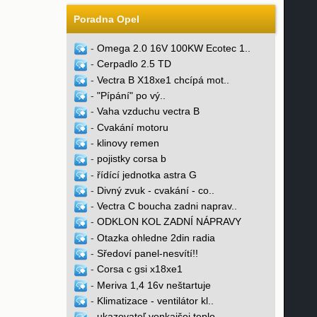
Poradna Opel
-
Omega 2.0 16V 100KW Ecotec 1..
-
Cerpadlo 2.5 TD
-
Vectra B X18xe1 chcípá mot..
-
"Pípání" po vý..
-
Vaha vzduchu vectra B
-
Cvakání motoru
-
klinovy remen
-
pojistky corsa b
-
řídící jednotka astra G
-
Divný zvuk - cvakání - co..
-
Vectra C boucha zadni naprav..
-
ODKLON KOL ZADNÍ NÁPRAVY
-
Otazka ohledne 2din radia
-
Sředoví panel-nesvítí!!
-
Corsa c gsi x18xe1
-
Meriva 1,4 16v neštartuje
-
Klimatizace - ventilátor kl..
-
ukazovateľ vonkajšej teplo..