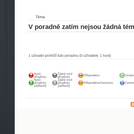
Téma
V poradně zatím nejsou žádná tém
1 uživatel prohlíží tuto poradnu (0 uživatelé, 1 host)
Nové
Žádné nové
Přišpendleno
Oznám
příspěvky
příspěvky
Nové
Žádné nové
příspěvky
příspěvky
Přišpendleno/Zamknuto
Zamknu
[oblíbené]
[oblíbené]