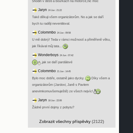
5hodin v desti a bouřkách na motorce,nic moc
Jaryn
24 Jun : 21:22
Také děkuji všem organizátorům. No a jak se daří
bych tu raději neventiloval.
Colommbo
24 Jun : 09:58
U mě dobrý! Teda v rámci možností a přiměřeně věku,
jak říkával můj tata...
Wonderboys
24 Jun : 07:42
,jak se daří pardálové
Colommbo
21 Jun : 14:45
Bylo moc dobře, ostatně jako dycky.
Díky všem a
organizátorům (Jardovi, Janě s Pavlem
anevimkomuvšemuještě) ze všech nejvíc!
Jaryn
18 Jun : 22:06
Žádné první dojmy z pobytu?
Zobrazit všechny příspěvky
(2122)