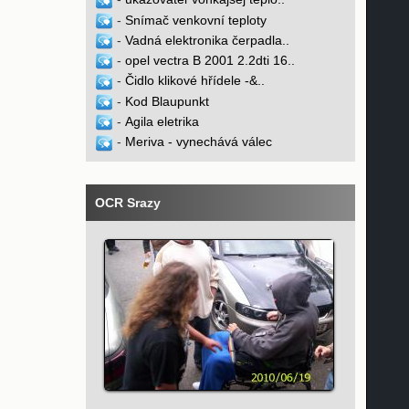
-
Snímač venkovní teploty
-
Vadná elektronika čerpadla..
-
opel vectra B 2001 2.2dti 16..
-
Čidlo klikové hřídele -&..
-
Kod Blaupunkt
-
Agila eletrika
-
Meriva - vynechává válec
OCR Srazy