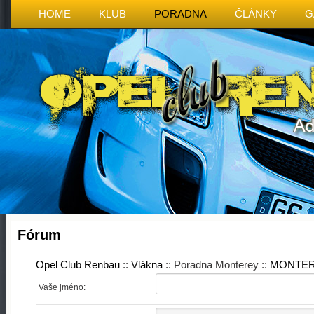
HOME
KLUB
PORADNA
ČLÁNKY
G
Fórum
Opel Club Renbau
::
Vlákna
:: Poradna Monterey ::
MONTE
Vaše jméno: