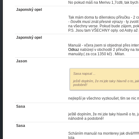
No pokud máš na Merivu 1,7cdti, tak bych od
Japonský opel
Tak mám doma tu dílenskou příručku - 2 cd
- člověk musí znát přesné výrazy - ty zvoli
na všechny verse. Pokud bude zájem, pok
P.S. Jsou tam VŠECHNY oply. od Astry až p
Japonský opel
Manuál - včera jsem si objednal přes inter
Odkaz
nabízejí v obchodě 2 příručky na Is
manuály.( za cca 1350 kč) . Milan.
Jason
Sasa napsal
...
ještě doplním, že mi jde taky hlavně o to, 
podobně!
nejlepší je všechno vyzkoušet, tím se nic n
Sasa
ještě doplním, že mi jde taky hlavně o to,
náhodně a podobně!
Sasa
Scháním manuál na monterey jak divá!!!!!
lola