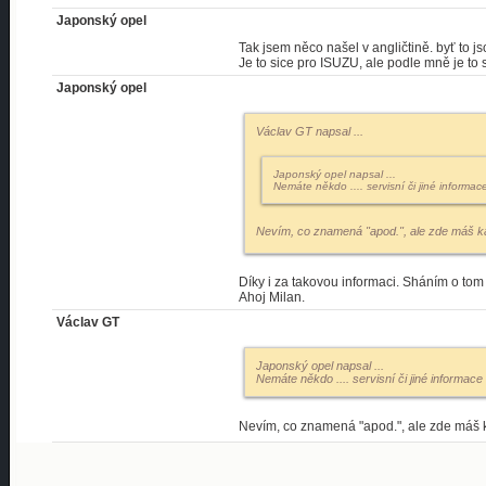
Japonský opel
Tak jsem něco našel v angličtině. byť to j
Je to sice pro ISUZU, ale podle mně je to s
Japonský opel
Václav GT napsal
...
Japonský opel napsal
...
Nemáte někdo .... servisní či jiné informace
Nevím, co znamená "apod.", ale zde máš ka
Díky i za takovou informaci. Sháním o tom
Ahoj Milan.
Václav GT
Japonský opel napsal
...
Nemáte někdo .... servisní či jiné informace .
Nevím, co znamená "apod.", ale zde máš k