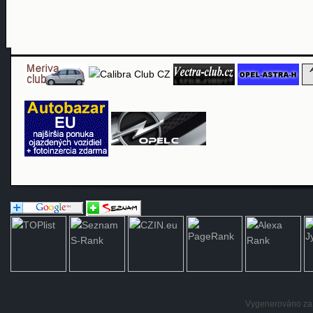
Vygenerováno za: