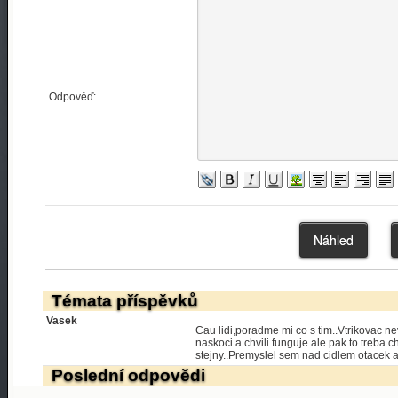
Odpověď:
Témata příspěvků
Vasek
Cau lidi,poradme mi co s tim..Vtrikovac nev
naskoci a chvili funguje ale pak to treba 
stejny..Premyslel sem nad cidlem otacek al
Poslední odpovědi