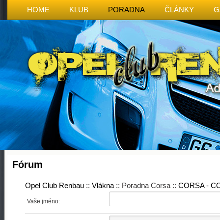
HOME
KLUB
PORADNA
ČLÁNKY
G
Fórum
Opel Club Renbau
::
Vlákna
:: Poradna Corsa ::
CORSA - 
Vaše jméno: