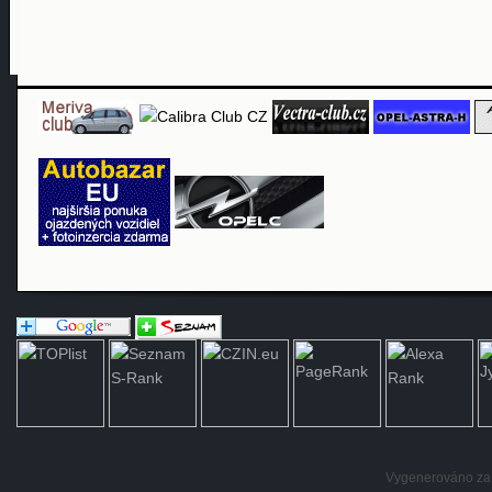
Vygenerováno za: