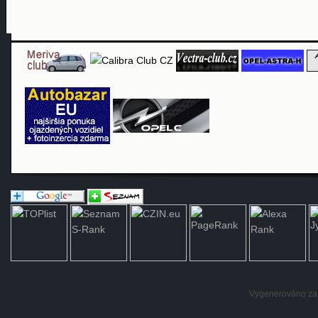
Vygenerováno za: