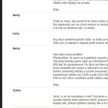
někdo měl nějaký na prodej.
Díky.
Jerry
Čidlo je nový, ale porát mi to hlásí chybu č
Na startování ani na chod motoru to nemá v
a to jak za studena tak i za tepla.
tomy
hoj skus vyměnit eplotní čídlo. to čidlo j
čidlo pro rj odpojit a zapojit jestli budou 
Jerry
Tak mám nový postřeh.
Předesílám, že jsem se k jakékoli opravě j
Tak tedy dneska jsem vyjel po Pardubicích
800 tak že spokojenost. Po těch asi 8km j
krom sedadla byl volant a stál jsem na br
jiného vyskočily otáčky a rychle pulzova
nastartoval otáčky asi 1400 a pak už to dr
Píši to než něco rozdělám jestli někdo ne
¨
Díky
Tydou
Jerry: a ze se nezeptas u nas? nicmene u
vysoky otacky dela vetsinou faleš, pokud m
klapky atd, pokud vylitnou otacky tak si t