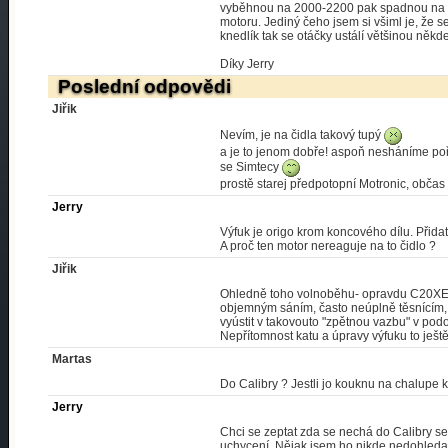
vyběhnou na 2000-2200 pak spadnou na cc
motoru. Jediný čeho jsem si všiml je, že s
knedlík tak se otáčky ustálí většinou někd
Díky Jerry
Poslední odpovědi
Jiřik
Nevím, je na čidla takový tupý
a je to jenom dobře! aspoň nesháníme pořá
se Simtecy
prostě starej předpotopní Motronic, obča
Jerry
Výfuk je origo krom koncového dílu. Přida
A proč ten motor nereaguje na to čidlo ?
Jiřik
Ohledně toho volnoběhu- opravdu C20XE s
objemným sáním, často neúplně těsnícím, 
vyústit v takovouto "zpětnou vazbu" v podob
Nepřítomnost katu a úpravy výfuku to ješt
Martas
Do Calibry ? Jestli jo kouknu na chalupe k 
Jerry
Chci se zeptat zda se nechá do Calibry se
uchycení. Nějak jsem ho nikde nedohledal