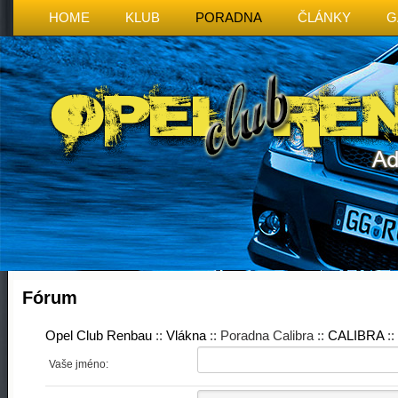
HOME
KLUB
PORADNA
ČLÁNKY
G
Fórum
Opel Club Renbau
::
Vlákna
:: Poradna Calibra ::
CALIBRA
::
Vaše jméno: