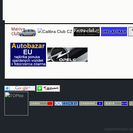
Vygenerováno za: