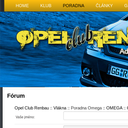
HOME
KLUB
PORADNA
ČLÁNKY
G
Fórum
Opel Club Renbau
::
Vlákna
:: Poradna Omega ::
OMEGA
::
Vaše jméno: