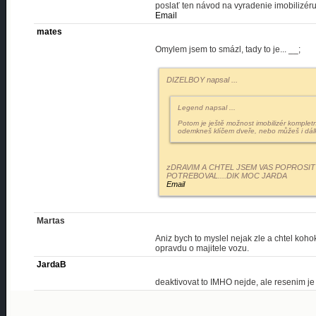
poslať ten návod na vyradenie imobilizér
Email
mates
Omylem jsem to smázl, tady to je... __;
DIZELBOY napsal
...
Legend napsal
...
Potom je ještě možnost imobilizér kompletn
odemkneš klíčem dveře, nebo můžeš i dálk
zDRAVIM A CHTEL JSEM VAS POPROSIT
POTREBOVAL....DIK MOC JARDA
Email
Martas
Aniz bych to myslel nejak zle a chtel koho
opravdu o majitele vozu.
JardaB
deaktivovat to IMHO nejde, ale resenim je 