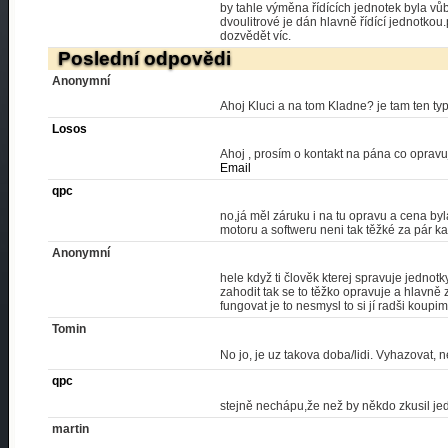
by tahle výměna řídících jednotek byla vů
dvoulitrové je dán hlavně řídící jednotko
dozvědět víc.
Poslední odpovědi
Anonymní
Ahoj Kluci a na tom Kladne? je tam ten t
Losos
Ahoj , prosím o kontakt na pána co oprav
Email
qpc
no,já měl záruku i na tu opravu a cena b
motoru a softweru neni tak těžké za pár k
Anonymní
hele když ti člověk kterej spravuje jednot
zahodit tak se to těžko opravuje a hlavně z
fungovat je to nesmysl to si jí radši koupi
Tomin
No jo, je uz takova doba/lidi. Vyhazovat,
qpc
stejně nechápu,že než by někdo zkusil jed
martin