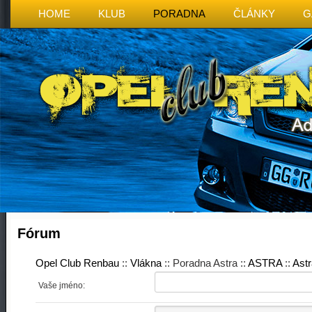
HOME
KLUB
PORADNA
ČLÁNKY
G
Fórum
Opel Club Renbau
::
Vlákna
:: Poradna Astra ::
ASTRA
::
Astr
Vaše jméno: