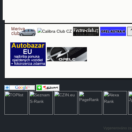
Vygenerováno za: