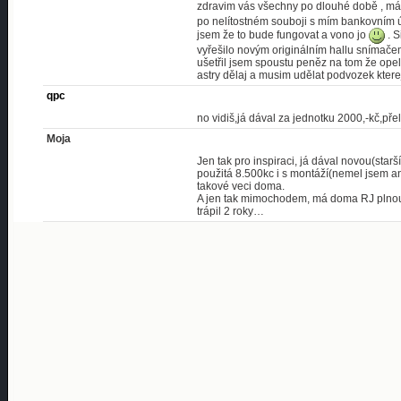
zdravim vás všechny po dlouhé době , má
po nelítostném souboji s mím bankovním účt
jsem že to bude fungovat a vono jo
. S
vyřešilo novým originálním hallu snímačem
ušetřil jsem spoustu peněz na tom že opel 
astry dělaj a musim udělat podvozek ktere
qpc
no vidiš,já dával za jednotku 2000,-kč,přele
Moja
Jen tak pro inspiraci, já dával novou(star
použitá 8.500kc i s montáží(nemel jsem a
takové veci doma.
A jen tak mimochodem, má doma RJ plnou k
trápil 2 roky…