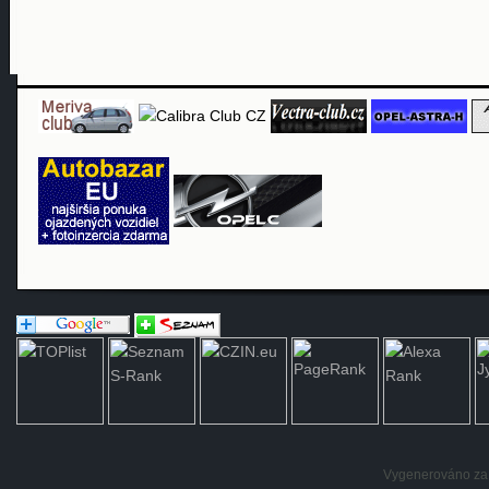
Vygenerováno za: