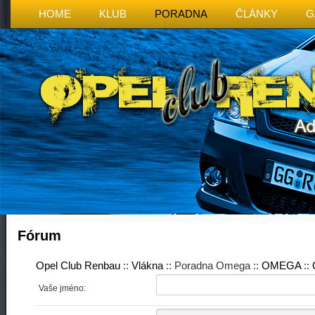
HOME
KLUB
PORADNA
ČLÁNKY
G
Fórum
Opel Club Renbau
::
Vlákna
:: Poradna Omega ::
OMEGA
::
Vaše jméno: