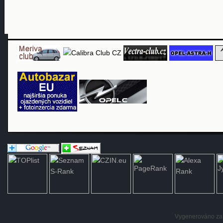
Vygenerováno za: