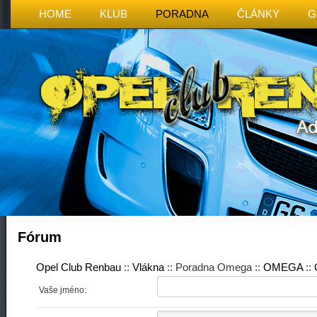
HOME
KLUB
PORADNA
ČLÁNKY
G
Fórum
Opel Club Renbau
::
Vlákna
:: Poradna Omega ::
OMEGA
::
Vaše jméno: