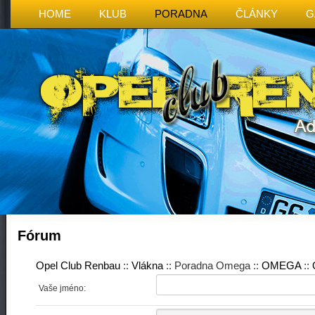
HOME
KLUB
PORADNA
ČLÁNKY
G
Fórum
Opel Club Renbau
::
Vlákna
:: Poradna Omega ::
OMEGA
::
Vaše jméno: