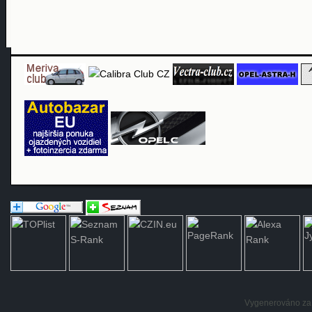
Vygenerováno za: