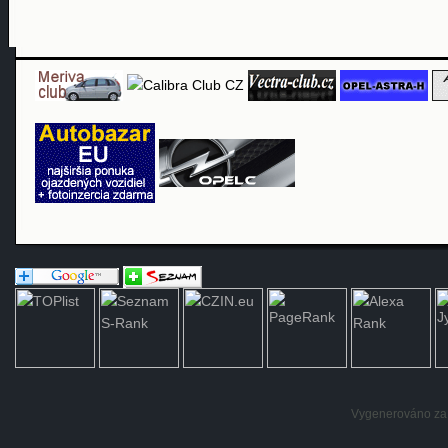
Vygenerováno za: