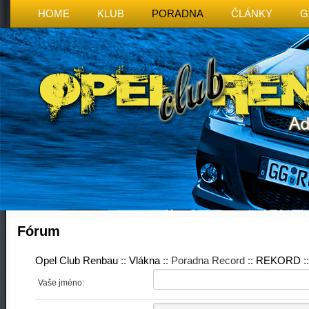
HOME
KLUB
PORADNA
ČLÁNKY
G
Fórum
Opel Club Renbau
::
Vlákna
:: Poradna Record ::
REKORD
:
Vaše jméno: