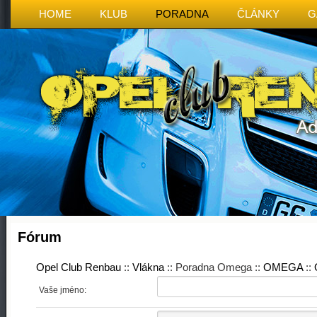
HOME
KLUB
PORADNA
ČLÁNKY
G
Fórum
Opel Club Renbau
::
Vlákna
:: Poradna Omega ::
OMEGA
::
Vaše jméno: