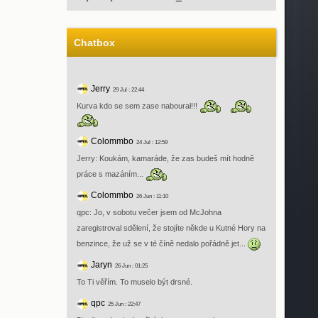
Chatbox
Jerry
29 Jul : 22:44
Kurva kdo se sem zase naboural!!!
Colommbo
24 Jul : 12:59
Jerry: Koukám, kamaráde, že zas budeš mít hodně
práce s mazáním...
Colommbo
26 Jun : 11:10
qpc: Jo, v sobotu večer jsem od McJohna
zaregistroval sdělení, že stojíte někde u Kutné Hory na
benzince, že už se v té číně nedalo pořádně jet...
Jaryn
26 Jun : 01:25
To Ti věřím. To muselo být drsné.
qpc
25 Jun : 22:47