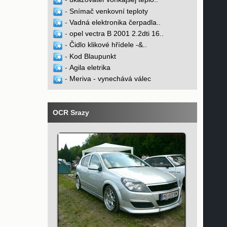
-
Snímač venkovní teploty
-
Vadná elektronika čerpadla..
-
opel vectra B 2001 2.2dti 16..
-
Čidlo klikové hřídele -&..
-
Kod Blaupunkt
-
Agila eletrika
-
Meriva - vynechává válec
OCR Srazy