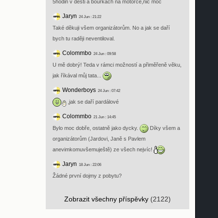
5hodin v desti a bouřkách na motorce,nic moc
Jaryn
24 Jun : 21:22
Také děkuji všem organizátorům. No a jak se daří
bych tu raději neventiloval.
Colommbo
24 Jun : 09:58
U mě dobrý! Teda v rámci možností a přiměřeně věku,
jak říkával můj tata...
Wonderboys
24 Jun : 07:42
,jak se daří pardálové
Colommbo
21 Jun : 14:45
Bylo moc dobře, ostatně jako dycky.
Díky všem a
organizátorům (Jardovi, Janě s Pavlem
anevimkomuvšemuještě) ze všech nejvíc!
Jaryn
18 Jun : 22:06
Žádné první dojmy z pobytu?
Zobrazit všechny příspěvky
(2122)