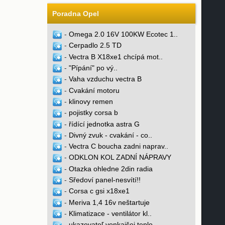
Poradna Opel
-
Omega 2.0 16V 100KW Ecotec 1..
-
Cerpadlo 2.5 TD
-
Vectra B X18xe1 chcípá mot..
-
"Pípání" po vý..
-
Vaha vzduchu vectra B
-
Cvakání motoru
-
klinovy remen
-
pojistky corsa b
-
řídící jednotka astra G
-
Divný zvuk - cvakání - co..
-
Vectra C boucha zadni naprav..
-
ODKLON KOL ZADNÍ NÁPRAVY
-
Otazka ohledne 2din radia
-
Sředoví panel-nesvítí!!
-
Corsa c gsi x18xe1
-
Meriva 1,4 16v neštartuje
-
Klimatizace - ventilátor kl..
-
ukazovateľ vonkajšej teplo..