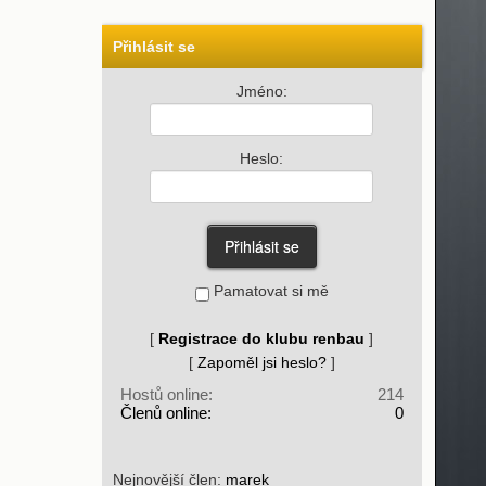
Přihlásit se
Jméno:
Heslo:
Pamatovat si mě
[
Registrace do klubu renbau
]
[
Zapoměl jsi heslo?
]
Hostů online:
214
Členů online:
0
Nejnovější člen:
marek_