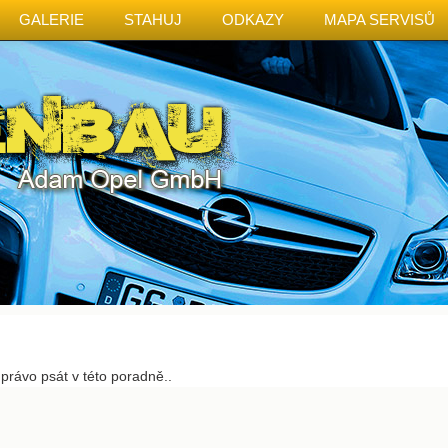
GALERIE
STAHUJ
ODKAZY
MAPA SERVISŮ
rávo psát v této poradně..