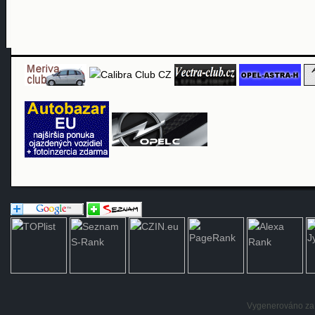
Vygenerováno za: