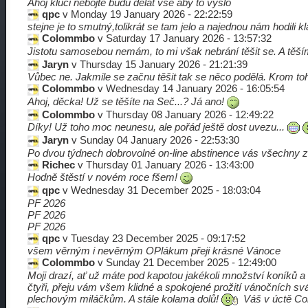
Ahoj kluci nebojte budu dělat vše aby to vyšlo
qpc
v Monday 19 January 2026 - 22:22:59
stejne je to smutný,tolikrát se tam jelo a najednou nám hodili k
Colommbo
v Saturday 17 January 2026 - 13:57:32
Jistotu samosebou nemám, to mi však nebrání těšit se. A těší
Jaryn
v Thursday 15 January 2026 - 21:21:39
Vůbec ne. Jakmile se začnu těšit tak se něco podělá. Krom toho
Colommbo
v Wednesday 14 January 2026 - 16:05:54
Ahoj, děcka! Už se těšíte na Seč...? Já ano!
Colommbo
v Thursday 08 January 2026 - 12:49:22
Díky! Už toho moc neunesu, ale pořád ještě dost uvezu...
Jaryn
v Sunday 04 January 2026 - 22:53:30
Po dvou týdnech dobrovolné on-line abstinence vás všechny zdr
Richec
v Thursday 01 January 2026 - 13:43:00
Hodně štěstí v novém roce fšem!
qpc
v Wednesday 31 December 2025 - 18:03:04
PF 2026
PF 2026
PF 2026
qpc
v Tuesday 23 December 2025 - 09:17:52
všem věrným i nevěrným OPlákum přeji krásné Vánoce
Colommbo
v Sunday 21 December 2025 - 12:49:00
Moji drazí, ať už máte pod kapotou jakékoli množství koníků 
čtyři, přeju vám všem klidné a spokojené prožití vánočních sv
plechovým miláčkům. A stále kolama dolů!
Váš v úctě C