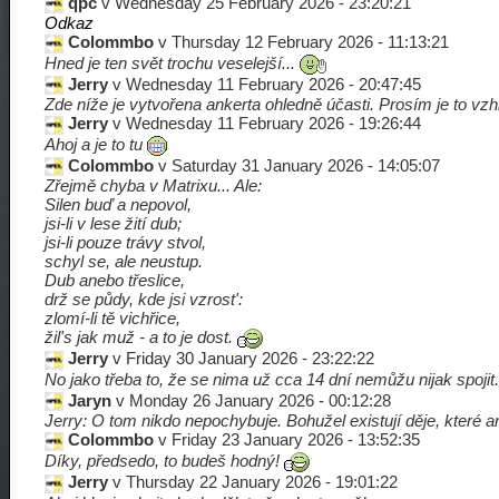
qpc
v Wednesday 25 February 2026 - 23:20:21
Odkaz
Colommbo
v Thursday 12 February 2026 - 11:13:21
Hned je ten svět trochu veselejší...
Jerry
v Wednesday 11 February 2026 - 20:47:45
Zde níže je vytvořena ankerta ohledně účasti. Prosím je to v
Jerry
v Wednesday 11 February 2026 - 19:26:44
Ahoj a je to tu
Colommbo
v Saturday 31 January 2026 - 14:05:07
Zřejmě chyba v Matrixu... Ale:
Silen buď a nepovol,
jsi-li v lese žití dub;
jsi-li pouze trávy stvol,
schyl se, ale neustup.
Dub anebo třeslice,
drž se půdy, kde jsi vzrost':
zlomí-li tě vichřice,
žil's jak muž - a to je dost.
Jerry
v Friday 30 January 2026 - 23:22:22
No jako třeba to, že se nima už cca 14 dní nemůžu nijak spojit
Jaryn
v Monday 26 January 2026 - 00:12:28
Jerry: O tom nikdo nepochybuje. Bohužel existují děje, které 
Colommbo
v Friday 23 January 2026 - 13:52:35
Díky, předsedo, to budeš hodný!
Jerry
v Thursday 22 January 2026 - 19:01:22