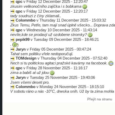
qpc
v Friday 12 December 2025 - 12:20:47
zkusim velikonočního zajíčka i s bobkama
qpc
v Friday 12 December 2025 - 12:20:17
tady soudruzi z číny zklamali..
Colommbo
v Thursday 11 December 2025 - 15:03:32
Zkus Temu, Petře, tam mají snad úplně všecko... Doprava zdarm
qpc
v Wednesday 10 December 2025 - 11:43:14
nevíte,kde se prodavjí už ozdobene stromky?
pepik99
v Tuesday 09 December 2025 - 18:46:21
.
Jaryn
v Friday 05 December 2025 - 00:47:24
Tahat sem politiku vřele nedoporučuji.
TOMdesign
v Thursday 04 December 2025 - 07:52:40
Nech si tu politickou agitaci pražské kavárny na facebook.
qpc
v Friday 28 November 2025 - 11:16:17
zima a babiš at už jdou
Jaryn
v Tuesday 25 November 2025 - 19:40:06
Jsem všemi deseti pro.
Colommbo
v Monday 24 November 2025 - 18:15:10
V sobotu ráno u nás -10°C, dneska sníh. Už by ta zima mohla k
Přejít na stranu