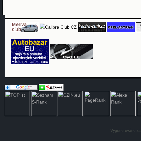
Vygenerováno za: