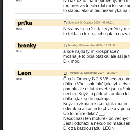
No tak uz to mam opraveny. Ten moto
Host
motorek za tri kila (dal mi to i se
to slape.. akorat ted nezamyka na
prťka
Saturday 28 October 2006 - 07:02:11
Nezamyká na 2x..tak vyměň ty mikr
Host
to řekl...na klice...nebo jak to nazva
brenky
Monday 20 November 2006 - 17:09:58
a kde najdu ty mikrospinace?
Host
mozna je to blba otazka, ale asi je
Dik moc.
Leon
Thursday 20 September 2007 - 15:37:37
Čus.U Omegy B 2.5 V6 sedan,automa
Host
dálkou.Vše jinak fakčí,ale tyhle dv
pomalu,ale ostatní dveře jsou už 
nechce.Když to párkrát zamknu klíč
dálkou,tak se to opakuje.
Když to zkusím klíčem,tak musím v
odemknu a zas je to chvilku v poho
Co to může dělat? __;
Neodchází ten motůrek do věčných
Jestli odchází a někdo ho máte,sem
Dík za každou radu. LEON