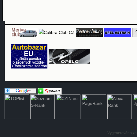
Vygenerováno za: