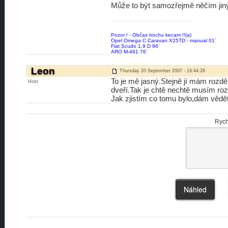
Může to být samozřejmě něčím jiný
Pozor ! - Občas trochu kecam !!(a)
Opel Omega C Caravan X25TD - manual 01´
Fiat Scudo 1,9 D 96´
ARO M-461 76´
Leon
Thursday 20 September 2007 - 19:44:28
To je mě jasný.Stejně jí mám rozd
Host
dveří.Tak je chtě nechtě musím roz
Jak zjistím co tomu bylo,dám vědět
Rych