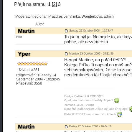
Přejít na stranu
1
[
2
]
3
Moderátoři:legionar, Prazdroj, Jerry, jirka, Wonderboys, admin
Autor
Martin
Sunday 22 October 2006 - 16:34:47
To jsem byl ja. No nejde to, ale k
Host
pohne, ale nezamce to
Yper
Monday 23 October 2006 - 08:21:56
Hergot Martine, co pořád řešíš?!
Kolega Prťka Ti napsal co máš uděl
sebeuspokojováním, že se to zase
Uživatel #251
neodemkneš a takříkajíc obrazně Ti
Registrován: Tuesday 14
September 2004 - 10:28:45
Příspěvků: 3550
Dodge Caliber 2.0 CRD SXT
Opel, ten má dnes už každý Sopel!!
Yamaha 1100 - Virago
Konečně pořádnej krouťák a né jako línej Opel
BMW K1200 LT - auto na dvou kolech
Martin
Friday 27 October 2006 - 20:04:18