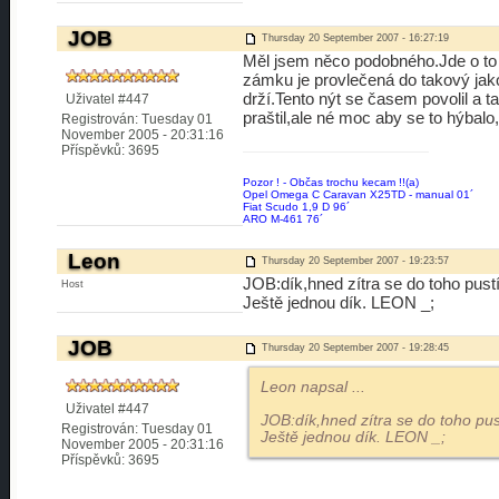
JOB
Thursday 20 September 2007 - 16:27:19
Měl jsem něco podobného.Jde o to 
zámku je provlečená do takový jako
drží.Tento nýt se časem povolil a t
Uživatel #447
praštil,ale né moc aby se to hýbal
Registrován: Tuesday 01
November 2005 - 20:31:16
Příspěvků: 3695
Pozor ! - Občas trochu kecam !!(a)
Opel Omega C Caravan X25TD - manual 01´
Fiat Scudo 1,9 D 96´
ARO M-461 76´
Leon
Thursday 20 September 2007 - 19:23:57
JOB:dík,hned zítra se do toho pus
Host
Ještě jednou dík. LEON _;
JOB
Thursday 20 September 2007 - 19:28:45
Leon napsal
...
Uživatel #447
JOB:dík,hned zítra se do toho pu
Registrován: Tuesday 01
Ještě jednou dík. LEON _;
November 2005 - 20:31:16
Příspěvků: 3695