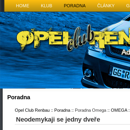
HOME
KLUB
PORADNA
ČLÁNKY
G
Poradna
Opel Club Renbau
::
Poradna
:: Poradna Omega ::
OMEGA
:
Neodemykaji se jedny dveře