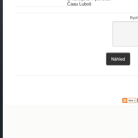
Čaau Luboš
Rych