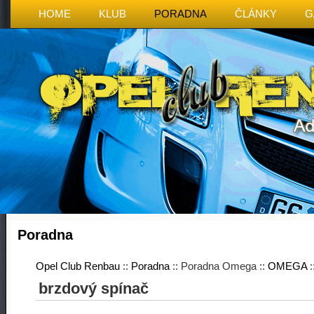
HOME
KLUB
PORADNA
ČLÁNKY
G
Poradna
Opel Club Renbau
::
Poradna
:: Poradna Omega ::
OMEGA
:
brzdový spínač