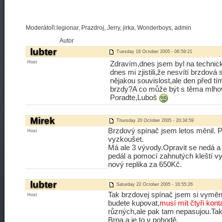
Moderátoři:legionar, Prazdroj, Jerry, jirka, Wonderboys, admin
Autor
lubter
Tuesday 18 October 2005 - 06:59:21
Host
Zdravím,dnes jsem byl na technick
dnes mi zjistili,že nesvítí brzdov
nějakou souvislost,ale den před tí
brzdy?A co může být s těma mlho
Poradte,Luboš
Mirek
Thursday 20 October 2005 - 20:34:59
Brzdový spínač jsem letos měnil. P
Host
vyzkoušet.
Má ale 3 vývody.Opravit se nedá a
pedál a pomocí zahnutých kleští v
nový replika za 650Kč.
lubter
Saturday 22 October 2005 - 16:55:26
Tak brzdovej spínač jsem si vyměn
Host
budete kupovat,
musí mít čtyři kon
různých,ale pak tam nepasujou.Tak 
Brna a je to v pohodě.