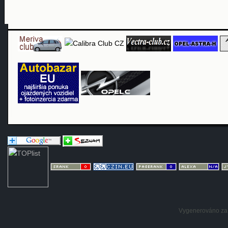
Vygenerováno za: