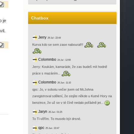
Chatbox
 je
il.
Jerry
29 Jul : 22:44
Kurva kdo se sem zase naboural!!!
Colommbo
24 Jul : 12:59
Jerry: Koukám, kamaráde, že zas budeš mít hodně
práce s mazáním...
Colommbo
26 Jun : 11:10
qpc: Jo, v sobotu večer jsem od McJohna
zaregistroval sdělení, že stojíte někde u Kutné Hory na
benzince, že už se v té číně nedalo pořádně jet...
Jaryn
26 Jun : 01:25
To Ti věřím. To muselo být drsné.
qpc
25 Jun : 22:47