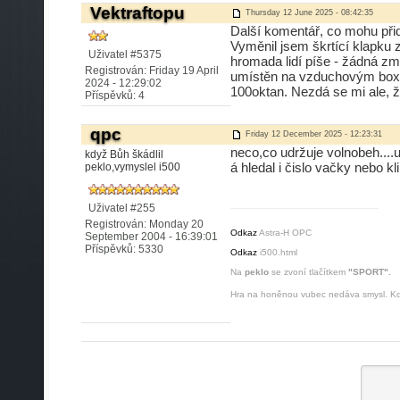
Vektraftopu
Thursday 12 June 2025 - 08:42:35
Další komentář, co mohu přid
Vyměnil jsem škrtící klapku 
Uživatel #5375
hromada lidí píše - žádná zm
Registrován: Friday 19 April
umístěn na vzduchovým boxu 
2024 - 12:29:02
100oktan. Nezdá se mi ale, ž
Příspěvků: 4
qpc
Friday 12 December 2025 - 12:23:31
neco,co udržuje volnobeh....
když Bůh škádlil
á hledal i čislo vačky nebo k
peklo,vymyslel i500
Uživatel #255
Registrován: Monday 20
Odkaz
Astra-H OPC
September 2004 - 16:39:01
Příspěvků: 5330
Odkaz
i500.html
Na
peklo
se zvoní tlačítkem
"SPORT".
Hra na honěnou vubec nedáva smysl. Kdy