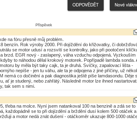
Příspěvek
ikde na fóru přesně můj problém.
 benzín. Rok výroby 2000. Při dojíždění do křižovatky, či dobržďov
rálu se motor udusí a rozsvítí se kontrolky, jako při pootočení klíčk
í a brzd. EGR nový - zaslapený, váha vzduchu odpojená. Vyzkouším
u, kdyby to náhodou dělal krokový motorek. Popřípadě lambda sonda. 
otoru by měla být taky cajk, ta je druhá. Svíčky, zapalovací lišta -
rnýho nepíše - jen tu váhu, ale ta je odpojena z jiné příčiny, už někol
 nemá co dočinění a pak diagnostika ještě píše lamdasondu. Děje 
ru, ať je studený, nebo zahřátý. Následně motor lze ihned nastartovat
, tak sem s nimi.
5, třeba na molce. Nyní jsem natankoval 100 na benzině a zdá se to 
á, každopádně se to při dojízdění a brždění dusí kolem 500 otáček a
ržďuji a motor nedá znát dušení - otáčkoměr ukazuje 800-1000 otáče