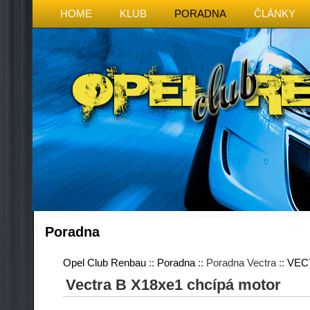
HOME
KLUB
PORADNA
ČLÁNKY
Poradna
Opel Club Renbau
::
Poradna
:: Poradna Vectra ::
VEC
Vectra B X18xe1 chcípá motor