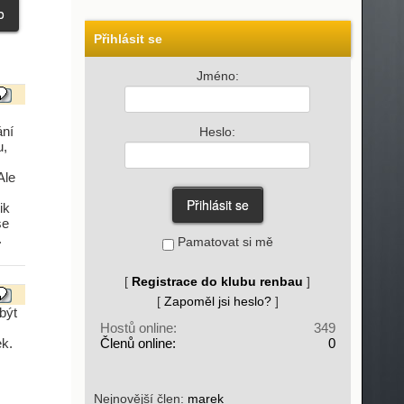
Přihlásit se
Jméno:
ání
Heslo:
u,
Ale
ik
se
.
Pamatovat si mě
[
Registrace do klubu renbau
]
[
Zapoměl jsi heslo?
]
být
Hostů online:
349
k.
Členů online:
0
Nejnovější člen:
marek_