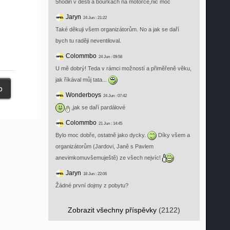
5hodin v desti a bouřkách na motorce,nic moc
Jaryn
24 Jun : 21:22
Také děkuji všem organizátorům. No a jak se daří
bych tu raději neventiloval.
Colommbo
24 Jun : 09:58
U mě dobrý! Teda v rámci možností a přiměřeně věku,
jak říkával můj tata...
Wonderboys
24 Jun : 07:42
,jak se daří pardálové
Colommbo
21 Jun : 14:45
Bylo moc dobře, ostatně jako dycky.
Díky všem a
organizátorům (Jardovi, Janě s Pavlem
anevimkomuvšemuještě) ze všech nejvíc!
Jaryn
18 Jun : 22:06
Žádné první dojmy z pobytu?
Zobrazit všechny příspěvky
(2122)