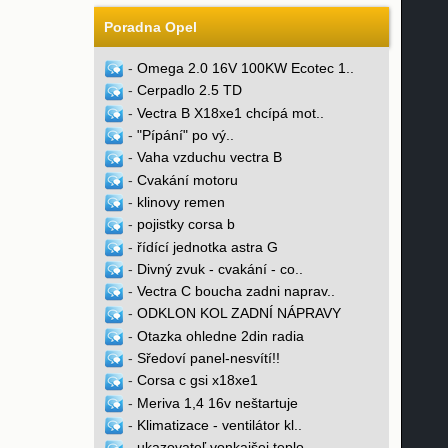
Poradna Opel
-
Omega 2.0 16V 100KW Ecotec 1..
-
Cerpadlo 2.5 TD
-
Vectra B X18xe1 chcípá mot..
-
"Pípání" po vý..
-
Vaha vzduchu vectra B
-
Cvakání motoru
-
klinovy remen
-
pojistky corsa b
-
řídící jednotka astra G
-
Divný zvuk - cvakání - co..
-
Vectra C boucha zadni naprav..
-
ODKLON KOL ZADNÍ NÁPRAVY
-
Otazka ohledne 2din radia
-
Sředoví panel-nesvítí!!
-
Corsa c gsi x18xe1
-
Meriva 1,4 16v neštartuje
-
Klimatizace - ventilátor kl..
-
ukazovateľ vonkajšej teplo..