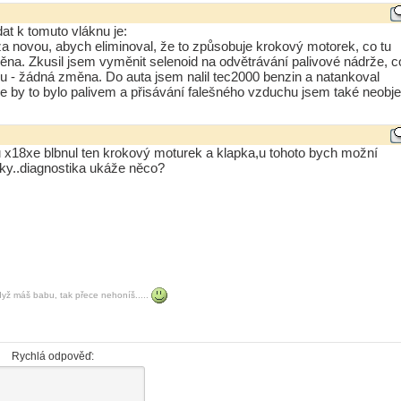
at k tomuto vláknu je:
za novou, abych eliminoval, že to způsobuje krokový motorek, co tu
ěna. Zkusil jsem vyměnit selenoid na odvětrávání palivové nádrže, co
- žádná změna. Do auta jsem nalil tec2000 benzin a natankoval
e by to bylo palivem a přisávání falešného vzduchu jsem také neobjev
u x18xe blbnul ten krokový moturek a klapka,u tohoto bych možní
liky..diagnostika ukáže něco?
ž máš babu, tak přece nehoníš.....
Rychlá odpověď: