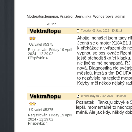
Moderátoři:legionar, Prazdroj, Jerry, jirka, Wonderboys, admin
Autor
Vektraftopu
Tuesday 03 June 2025 - 15:21:13
Ahojte, nenašel jsem tady n
Jedná se o motor X18XE1 1.8
Uživatel #5375
k překážce a vyřazení do neut
Registrován: Friday 19 April
vypnou se posilovače řízen
2024 - 12:29:02
ještě přehodit škrtící klapk
Příspěvků: 4
nic jiného mě nenapadá. ŘJ m
nová. Diagnostika nic světabo
měsíců, která s tím DOUFÁM
to nezávisle na teplotě moto
Kdyby měl někdo nějaký rady
Vektraftopu
Wednesday 04 June 2025 - 11:35:20
Poznatek : Tankuju obvykle 9
lepší, momentálně to nechcíp
Uživatel #5375
méně. Ale jak kdy, někdy dob
Registrován: Friday 19 April
2024 - 12:29:02
Příspěvků: 4