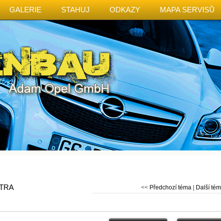
GALERIE
STAHUJ
ODKAZY
MAPA SERVISŮ
TRA
<<
Předchozí téma
|
Další té