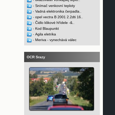
-
Snímač venkovní teploty
-
Vadná elektronika čerpadla..
-
opel vectra B 2001 2.2dti 16..
-
Čidlo klikové hřídele -&..
-
Kod Blaupunkt
-
Agila eletrika
-
Meriva - vynechává válec
OCR Srazy