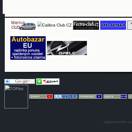
Vygenerováno za: