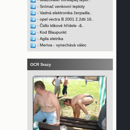
-
Snímač venkovní teploty
-
Vadná elektronika čerpadla..
-
opel vectra B 2001 2.2dti 16..
-
Čidlo klikové hřídele -&..
-
Kod Blaupunkt
-
Agila eletrika
-
Meriva - vynechává válec
OCR Srazy