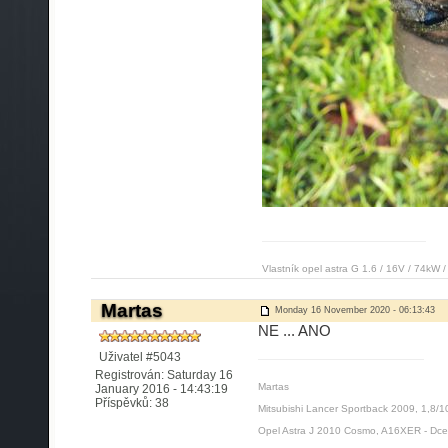
Vlastník opel astra G 1.6 / 16V / 74kW /
Martas
Monday 16 November 2020 - 06:13:43
NE ... ANO
Uživatel #5043
Registrován: Saturday 16
Martas
January 2016 - 14:43:19
Příspěvků: 38
Mitsubishi Lancer Sportback 2009, 1,8/1
Opel Astra J 2010 Cosmo, A16XER - Dce