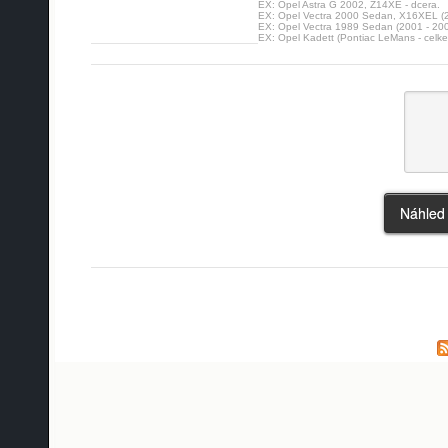
EX: Opel Astra G 2002, Z14XE - dcera.
EX: Opel Vectra 2000 Sedan, X16XEL (2
EX: Opel Vectra 1989 Sedan (2001 - 20
EX: Opel Kadett (Pontiac LeMans - celk