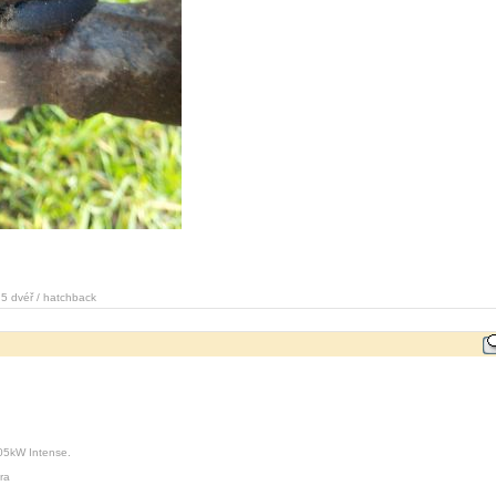
 5 dvéř / hatchback
05kW Intense.
ra