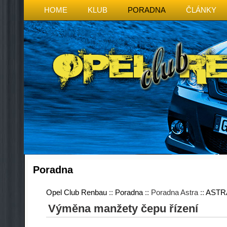
HOME
KLUB
PORADNA
ČLÁNKY
Poradna
Opel Club Renbau
::
Poradna
:: Poradna Astra ::
ASTR
Výměna manžety čepu řízení