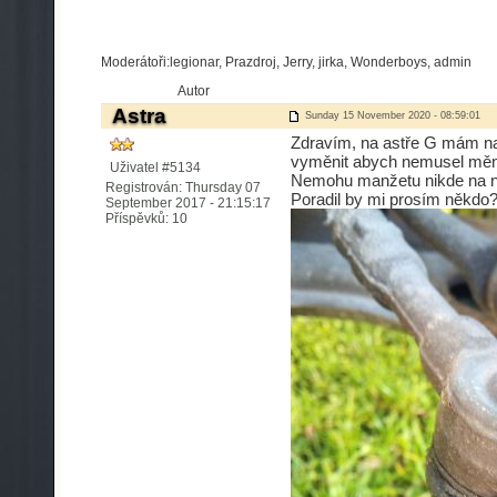
Moderátoři:legionar, Prazdroj, Jerry, jirka, Wonderboys, admin
Autor
Astra
Sunday 15 November 2020 - 08:59:01
Zdravím, na astře G mám n
vyměnit abych nemusel měni
Uživatel #5134
Nemohu manžetu nikde na n
Registrován: Thursday 07
Poradil by mi prosím někdo
September 2017 - 21:15:17
Příspěvků: 10