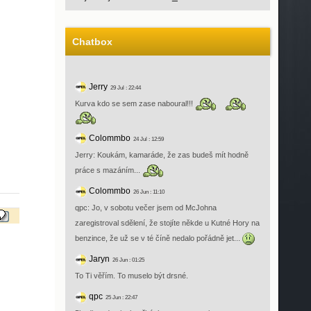
Chatbox
Jerry
29 Jul : 22:44
Kurva kdo se sem zase naboural!!!
Colommbo
24 Jul : 12:59
Jerry: Koukám, kamaráde, že zas budeš mít hodně
práce s mazáním...
Colommbo
26 Jun : 11:10
qpc: Jo, v sobotu večer jsem od McJohna
zaregistroval sdělení, že stojíte někde u Kutné Hory na
benzince, že už se v té číně nedalo pořádně jet...
Jaryn
26 Jun : 01:25
To Ti věřím. To muselo být drsné.
qpc
25 Jun : 22:47