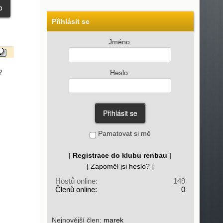
Přihlásit se
Jméno:
?
Heslo:
Pamatovat si mě
[
Registrace do klubu renbau
]
[
Zapoměl jsi heslo?
]
Hostů online:
149
Členů online:
0
Nejnovější člen:
marek_