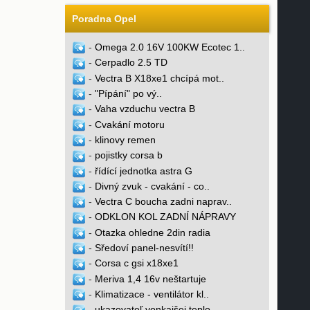
Poradna Opel
-
Omega 2.0 16V 100KW Ecotec 1..
-
Cerpadlo 2.5 TD
-
Vectra B X18xe1 chcípá mot..
-
"Pípání" po vý..
-
Vaha vzduchu vectra B
-
Cvakání motoru
-
klinovy remen
-
pojistky corsa b
-
řídící jednotka astra G
-
Divný zvuk - cvakání - co..
-
Vectra C boucha zadni naprav..
-
ODKLON KOL ZADNÍ NÁPRAVY
-
Otazka ohledne 2din radia
-
Sředoví panel-nesvítí!!
-
Corsa c gsi x18xe1
-
Meriva 1,4 16v neštartuje
-
Klimatizace - ventilátor kl..
-
ukazovateľ vonkajšej teplo..