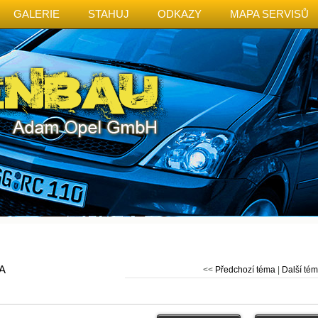
GALERIE
STAHUJ
ODKAZY
MAPA SERVISŮ
A
<<
Předchozí téma
|
Další té