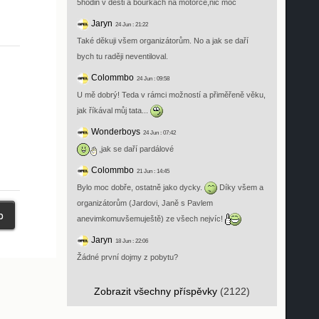
5hodin v desti a bouřkách na motorce,nic moc
Jaryn
24 Jun : 21:22
Také děkuji všem organizátorům. No a jak se daří
bych tu raději neventiloval.
Colommbo
24 Jun : 09:58
U mě dobrý! Teda v rámci možností a přiměřeně věku,
jak říkával můj tata...
Wonderboys
24 Jun : 07:42
,jak se daří pardálové
Colommbo
21 Jun : 14:45
Bylo moc dobře, ostatně jako dycky.
Díky všem a
organizátorům (Jardovi, Janě s Pavlem
anevimkomuvšemuještě) ze všech nejvíc!
Jaryn
18 Jun : 22:06
Žádné první dojmy z pobytu?
Zobrazit všechny příspěvky
(2122)