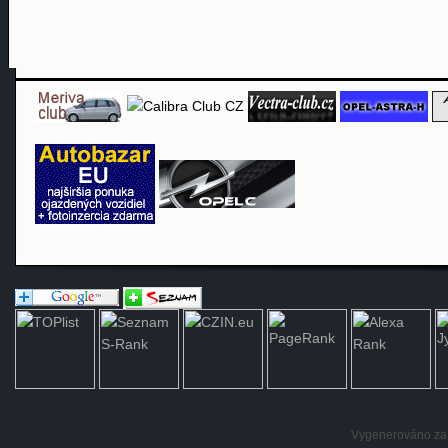
Vygenerováno za: