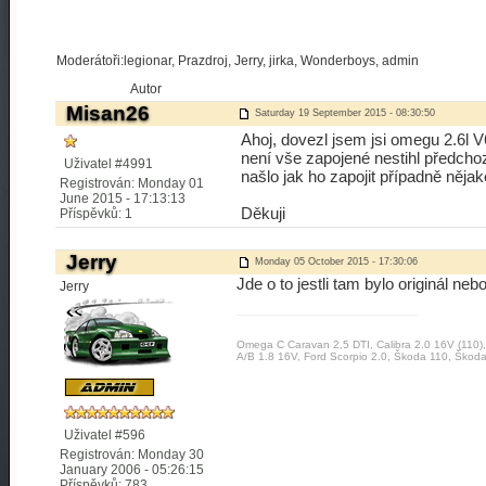
Moderátoři:legionar, Prazdroj, Jerry, jirka, Wonderboys, admin
Autor
Misan26
Saturday 19 September 2015 - 08:30:50
Ahoj, dovezl jsem jsi omegu 2.6l
není vše zapojené nestihl předcho
Uživatel #4991
našlo jak ho zapojit případně něja
Registrován: Monday 01
June 2015 - 17:13:13
Děkuji
Příspěvků: 1
Jerry
Monday 05 October 2015 - 17:30:06
Jde o to jestli tam bylo originál ne
Jerry
Omega C Caravan 2,5 DTI, Calibra 2.0 16V (110)
A/B 1.8 16V, Ford Scorpio 2.0, Škoda 110, Škoda
Uživatel #596
Registrován: Monday 30
January 2006 - 05:26:15
Příspěvků: 783