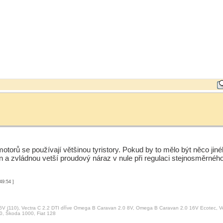
 motorů se používají většinou tyristory. Pokud by to mělo být něco jin
on a zvládnou vetší proudový náraz v nule při regulaci stejnosměrnéh
49:54 ]
6V (110), Vectra C 2.2 DTI dříve Omega B Caravan 2.0 8V, Omega B Caravan 2.0 16V Ecotec, V
0, Škoda 1000, Fiat 128