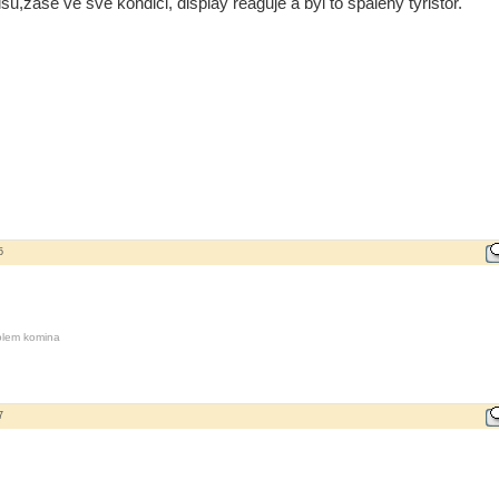
u,zase ve své kondici, display reaguje a byl to spálený tyristor.
5
kolem komina
7