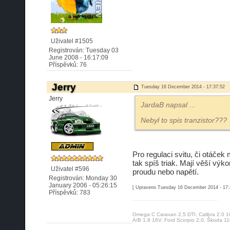
Uživatel #1505
Registrován: Tuesday 03
June 2008 - 16:17:09
Příspěvků: 76
Jerry
Tuesday 16 December 2014 - 17:37:52
Jerry
JardaB napsal
...
Nebyl to spis tranzistor???
Pro regulaci svitu, či otáček
tak spíš triak. Mají věší výk
Uživatel #596
proudu nebo napětí.
Registrován: Monday 30
January 2006 - 05:26:15
[ Upraveno Tuesday 16 December 2014 - 17:
Příspěvků: 783
Omega C Caravan 2,5 DTI, Calibra 2.0 1
A/B 1.8 16V, Ford Scorpio 2.0, Škoda 11