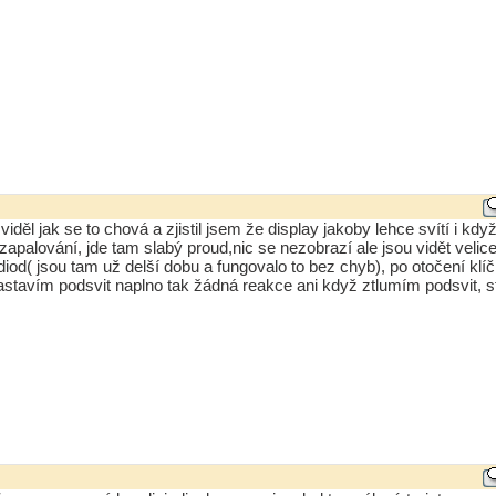
viděl jak se to chová a zjistil jsem že display jakoby lehce svítí i kdy
 zapalování, jde tam slabý proud,nic se nezobrazí ale jsou vidět velic
diod( jsou tam už delší dobu a fungovalo to bez chyb), po otočení kl
nastavím podsvit naplno tak žádná reakce ani když ztlumím podsvit, s