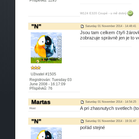
Příspěvků: 1195
W124 E320 Coupé - u mě dobrý
"N"
Saturday 01 November 2014 - 14:48:41
Jsou tam celkem čtyři žárovky
zobrazuje správně jen je to 
Uživatel #1505
Registrován: Tuesday 03
June 2008 - 16:17:09
Příspěvků: 76
Martas
Saturday 01 November 2014 - 14:54:25
A pri zhasnutych svetlech (to 
Host
"N"
Saturday 01 November 2014 - 19:31:47
pořád stejné