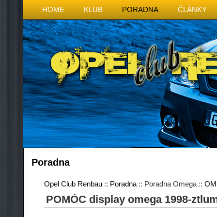
HOME
KLUB
PORADNA
ČLÁNKY
Poradna
Opel Club Renbau
::
Poradna
:: Poradna Omega ::
OM
POMÓC display omega 1998-ztlumi