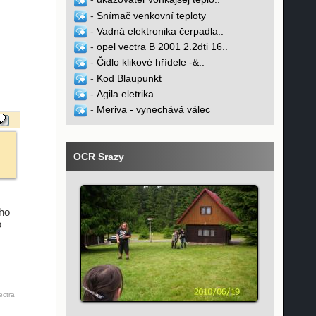
-
Snímač venkovní teploty
-
Vadná elektronika čerpadla..
-
opel vectra B 2001 2.2dti 16..
-
Čidlo klikové hřídele -&..
-
Kod Blaupunkt
-
Agila eletrika
-
Meriva - vynechává válec
OCR Srazy
ého
o
ectra