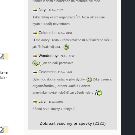
5hodin v desti a bouřkách na motorce,nic moc
Jaryn
24 Jun : 21:22
Také děkuji všem organizátorům. No a jak se daří
bych tu raději neventiloval.
Colommbo
24 Jun : 09:58
U mě dobrý! Teda v rámci možností a přiměřeně věku,
jak říkával můj tata...
Wonderboys
24 Jun : 07:42
ž
,jak se daří pardálové
e
íčkem
Colommbo
21 Jun : 14:45
tále
Bylo moc dobře, ostatně jako dycky.
Díky všem a
organizátorům (Jardovi, Janě s Pavlem
anevimkomuvšemuještě) ze všech nejvíc!
Jaryn
18 Jun : 22:06
Žádné první dojmy z pobytu?
Zobrazit všechny příspěvky
(2122)