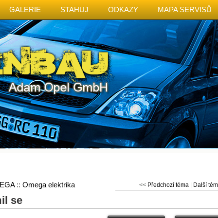
GALERIE
STAHUJ
ODKAZY
MAPA SERVISŮ
EGA
::
Omega elektrika
<<
Předchozí téma
|
Další té
l se