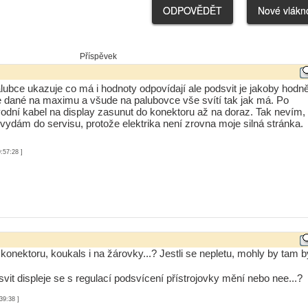
Příspěvek
lubce ukazuje co má i hodnoty odpovídají ale podsvit je jakoby hodn
e dané na maximu a všude na palubovce vše svítí tak jak má. Po
ívodní kabel na display zasunut do konektoru až na doraz. Tak nevím,
vydám do servisu, protože elektrika není zrovna moje silná stránka.
:57:28 ]
 konektoru, koukals i na žárovky...? Jestli se nepletu, mohly by tam b
svit displeje se s regulací podsvícení přístrojovky mění nebo nee...?
39:38 ]