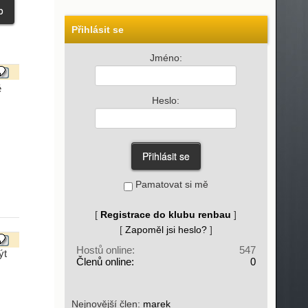
Přihlásit se
Jméno:
ě
Heslo:
Pamatovat si mě
[
Registrace do klubu renbau
]
[
Zapoměl jsi heslo?
]
Hostů online:
547
ýt
Členů online:
0
Nejnovější člen:
marek_