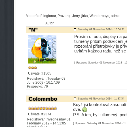
Moderátoři:legionar, Prazdroj, Jerry, jirka, Wonderboys, admin
Autor
"N"
Saturday 01 November 2014 - 10:56:21
Prosím o radu, display na pa
tlumený přitom podsvícení j
rozebrání přístrojovky je př
uvítám každou radu, než se 
[ Upraveno Saturday 01 November 2014 - 19
Uživatel #1505
Registrován: Tuesday 03
June 2008 - 16:17:09
Příspěvků: 76
Colommbo
Saturday 01 November 2014 - 11:37:54
Když jsi kontroloval zasunutí
dvě.
Uživatel #2374
P.S. A ten, byť utlumený, pod
Registrován: Wednesday 01
February 2012 - 14:51:05
[ Upraveno Saturday 01 November 2014 - 11: