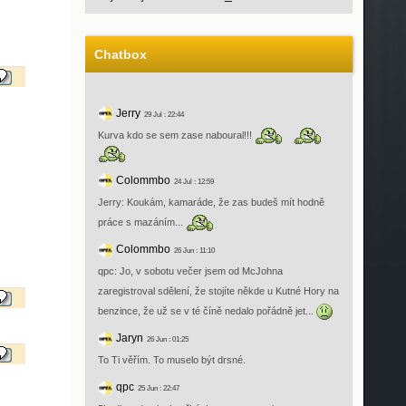
Chatbox
Jerry
29 Jul : 22:44
Kurva kdo se sem zase naboural!!!
Colommbo
24 Jul : 12:59
Jerry: Koukám, kamaráde, že zas budeš mít hodně
práce s mazáním...
Colommbo
26 Jun : 11:10
qpc: Jo, v sobotu večer jsem od McJohna
zaregistroval sdělení, že stojíte někde u Kutné Hory na
benzince, že už se v té číně nedalo pořádně jet...
Jaryn
26 Jun : 01:25
To Ti věřím. To muselo být drsné.
qpc
25 Jun : 22:47