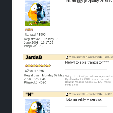
Tak meggy je zpátky ze servis
Uživatel #1505
Registrován: Tuesday 03
June 2008 - 16:17:09
Příspěvků: 76
JardaB
Wednesday 26 November 2014 - 06:57:3
Nebyl to spis tranzistor???
Uživatel #365
Registrován: Monday 02 May
Twingo II, 43 kW, pro takove to jezdeni 
2005 - 22:27:36
Opel Mokka 1.7 CDTI, firemni pracant
Renault Megane Cabrio 2.0 IDE, mazlik
Příspěvků: 4020
Fikus 1.6Ti
"N"
Wednesday 03 December 2014 - 12:49:1
Toto mi řekly v servisu