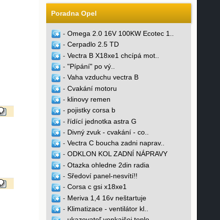
Poradna Opel
-
Omega 2.0 16V 100KW Ecotec 1..
-
Cerpadlo 2.5 TD
-
Vectra B X18xe1 chcípá mot..
-
"Pípání" po vý..
-
Vaha vzduchu vectra B
-
Cvakání motoru
-
klinovy remen
-
pojistky corsa b
-
řídící jednotka astra G
-
Divný zvuk - cvakání - co..
-
Vectra C boucha zadni naprav..
-
ODKLON KOL ZADNÍ NÁPRAVY
-
Otazka ohledne 2din radia
-
Sředoví panel-nesvítí!!
-
Corsa c gsi x18xe1
-
Meriva 1,4 16v neštartuje
-
Klimatizace - ventilátor kl..
-
ukazovateľ vonkajšej teplo..