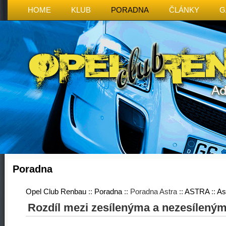
HOME
KLUB
PORADNA
ČLÁNKY
G
Poradna
Opel Club Renbau
::
Poradna
:: Poradna Astra ::
ASTRA
::
As
Rozdíl mezi zesílenýma a nezesílený