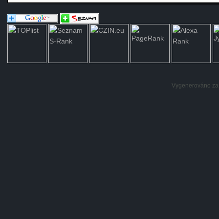
Vygenerováno za: