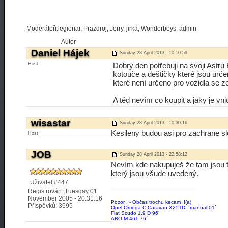
Moderátoři:legionar, Prazdroj, Jerry, jirka, Wonderboys, admin
Autor
Daniel Hájek
Sunday 28 April 2013 - 10:10:59
Host
Dobrý den potřebuji na svoji Astr
kotouče a deštičky které jsou urče
které není určeno pro vozidla se z
A těd nevím co koupit a jaky je vni
wisastar
Sunday 28 April 2013 - 10:30:16
Kesileny budou asi pro zachrane slo
Host
JOB
Sunday 28 April 2013 - 22:58:12
Nevím kde nakupuješ že tam jsou 
který jsou všude uvedený.
Uživatel #447
Registrován: Tuesday 01
November 2005 - 20:31:16
Pozor ! - Občas trochu kecam !!(a)
Příspěvků: 3695
Opel Omega C Caravan X25TD - manual 01´
Fiat Scudo 1,9 D 96´
ARO M-461 76´