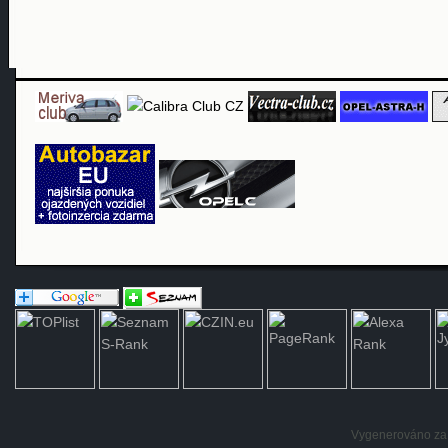
Vygenerováno za: