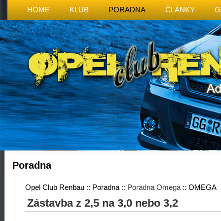
HOME
KLUB
PORADNA
ČLÁNKY
G
Poradna
Opel Club Renbau
::
Poradna
:: Poradna Omega ::
OMEGA
Zástavba z 2,5 na 3,0 nebo 3,2