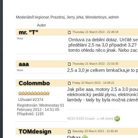
Moderátoři:legionar, Prazdroj, Jerry, jirka, Wonderboys, admin
Autor
mr. "T"
Thursday 21 March 2013 - 21:46:18
Host
Omluva za debilní dotaz. Určitě se
předělání 2,5 na 3,0 případně 3,2? C
tomto ohledu něco jinak. Nebo zach
aaa
Thursday 21 March 2013 - 21:53:30
2,5 a 3,0 je celkem brnkačka,je to pr
Host
Colommbo
Friday 22 March 2013 - 14:08:21
Jak píše aaa, motory 2.5 a 3.0 jsou 
elektronický pedál plynu, elektroni
lambdy - tady by byla možná záměna
Uživatel #2374
Registrován: Wednesday 01
February 2012 - 14:51:05
Příspěvků: 1195
W124 E320 Coupé - u mě dobrý
TOMdesign
Saturday 23 March 2013 - 12:40:46
Odkaz