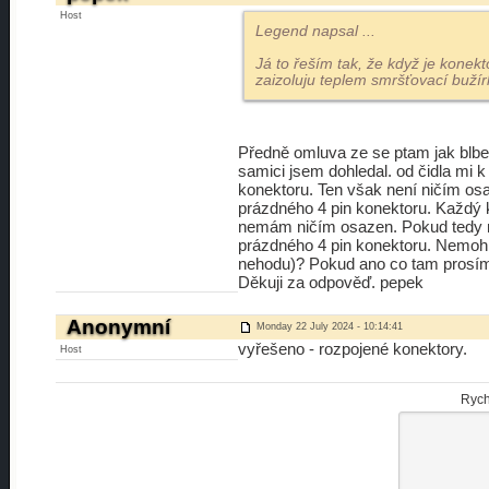
Host
Legend napsal
...
Já to řeším tak, že když je konek
zaizoluju teplem smršťovací bužírk
Předně omluva ze se ptam jak blbe..
samici jsem dohledal. od čidla mi 
konektoru. Ten však není ničím osaz
prázdného 4 pin konektoru. Každý 
nemám ničím osazen. Pokud tedy nen
prázdného 4 pin konektoru. Nemohl
nehodu)? Pokud ano co tam prosím
Děkuji za odpověď. pepek
Anonymní
Monday 22 July 2024 - 10:14:41
vyřešeno - rozpojené konektory.
Host
Rych