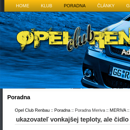
HOME
KLUB
PORADNA
ČLÁNKY
G
Poradna
Opel Club Renbau
::
Poradna
:: Poradna Meriva ::
MERIVA
:
ukazovateľ vonkajšej teploty, ale čidl