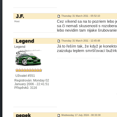
J.F.
Thursday 31 March 2011 - 05:52:10
Cez víkend sa na to pozriem lebo j
Host
sa či nemaš skusenosti s rozoberan
lebo nevidim tam nijake šrubovanie
Legend
Thursday 31 March 2011 - 12:45:48
Já to řeším tak, že když je konekt
Legend
zaizoluju teplem smršťovací bužírko
Uživatel #551
Registrován: Monday 02
January 2006 - 22:41:51
Příspěvků: 3116
pepek
Wednesday 17 July 2024 - 00:33:30