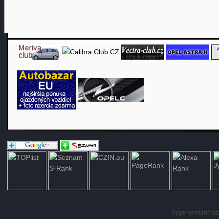
Vygenerováno za: