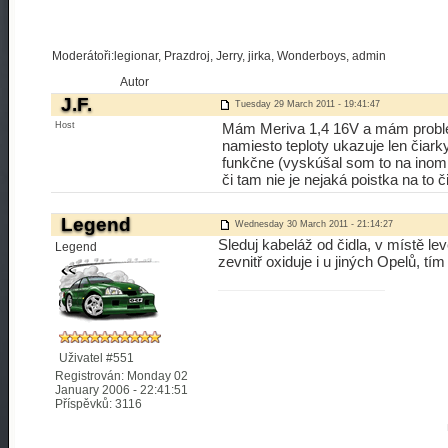
Moderátoři:legionar, Prazdroj, Jerry, jirka, Wonderboys, admin
Autor
J.F.
Tuesday 29 March 2011 - 19:41:47
Host
Mám Meriva 1,4 16V a mám problém
namiesto teploty ukazuje len čiark
funkčne (vyskúšal som to na inom 
či tam nie je nejaká poistka na to 
Legend
Wednesday 30 March 2011 - 21:14:27
Sleduj kabeláž od čidla, v místě le
Legend
zevnitř oxiduje i u jiných Opelů, tím
Uživatel #551
Registrován: Monday 02
January 2006 - 22:41:51
Příspěvků: 3116