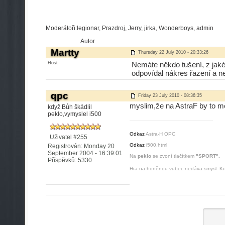
Moderátoři:legionar, Prazdroj, Jerry, jirka, Wonderboys, admin
Autor
Martty
Thursday 22 July 2010 - 20:33:26
Host
Nemáte někdo tušení, z jaké
odpovídal nákres řazení a ne
qpc
Friday 23 July 2010 - 08:36:35
myslim,že na AstraF by to měl
když Bůh škádlil
peklo,vymyslel i500
Odkaz
Astra-H OPC
Uživatel #255
Odkaz
i500.html
Registrován: Monday 20
September 2004 - 16:39:01
Na
peklo
se zvoní tlačítkem
"SPORT".
Příspěvků: 5330
Hra na honěnou vubec nedáva smysl. Kdy