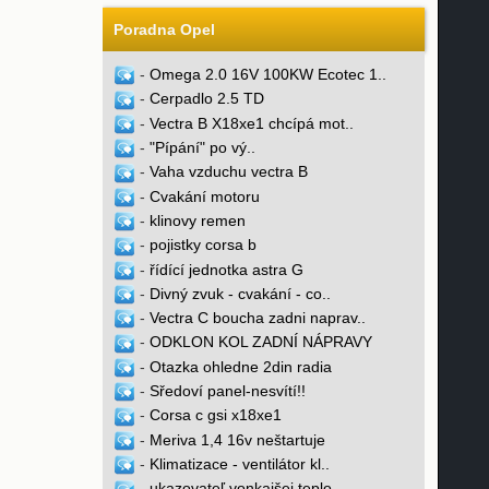
Poradna Opel
-
Omega 2.0 16V 100KW Ecotec 1..
-
Cerpadlo 2.5 TD
-
Vectra B X18xe1 chcípá mot..
-
"Pípání" po vý..
-
Vaha vzduchu vectra B
-
Cvakání motoru
-
klinovy remen
-
pojistky corsa b
-
řídící jednotka astra G
-
Divný zvuk - cvakání - co..
-
Vectra C boucha zadni naprav..
-
ODKLON KOL ZADNÍ NÁPRAVY
-
Otazka ohledne 2din radia
-
Sředoví panel-nesvítí!!
-
Corsa c gsi x18xe1
-
Meriva 1,4 16v neštartuje
-
Klimatizace - ventilátor kl..
-
ukazovateľ vonkajšej teplo..