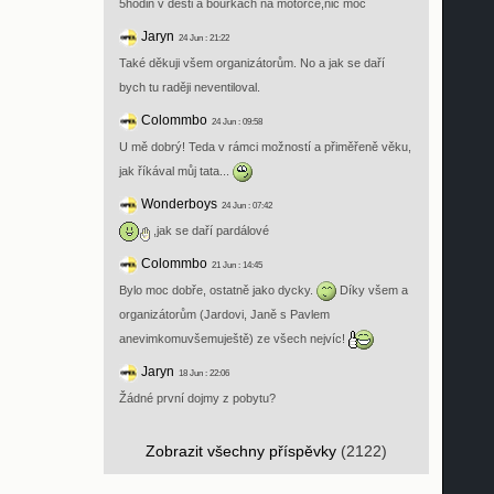
5hodin v desti a bouřkách na motorce,nic moc
Jaryn
24 Jun : 21:22
Také děkuji všem organizátorům. No a jak se daří
bych tu raději neventiloval.
Colommbo
24 Jun : 09:58
U mě dobrý! Teda v rámci možností a přiměřeně věku,
jak říkával můj tata...
Wonderboys
24 Jun : 07:42
,jak se daří pardálové
Colommbo
21 Jun : 14:45
Bylo moc dobře, ostatně jako dycky.
Díky všem a
organizátorům (Jardovi, Janě s Pavlem
anevimkomuvšemuještě) ze všech nejvíc!
Jaryn
18 Jun : 22:06
Žádné první dojmy z pobytu?
Zobrazit všechny příspěvky
(2122)