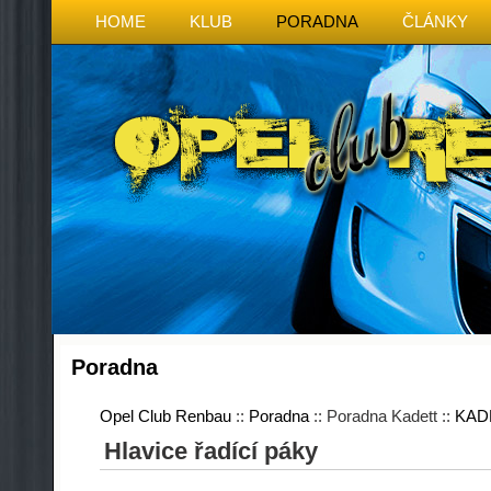
HOME
KLUB
PORADNA
ČLÁNKY
Poradna
Opel Club Renbau
::
Poradna
:: Poradna Kadett ::
KAD
Hlavice řadící páky