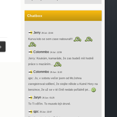
Chatbox
Jerry
29 Jul : 22:44
Kurva kdo se sem zase naboural!!!
Colommbo
24 Jul : 12:59
Jerry: Koukám, kamaráde, že zas budeš mít hodně
práce s mazáním...
Colommbo
26 Jun : 11:10
qpc: Jo, v sobotu večer jsem od McJohna
zaregistroval sdělení, že stojíte někde u Kutné Hory na
benzince, že už se v té číně nedalo pořádně jet...
Jaryn
26 Jun : 01:25
To Ti věřím. To muselo být drsné.
qpc
25 Jun : 22:47