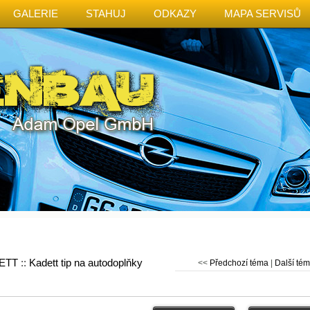
GALERIE
STAHUJ
ODKAZY
MAPA SERVISŮ
ETT
::
Kadett tip na autodoplňky
<<
Předchozí téma
|
Další té