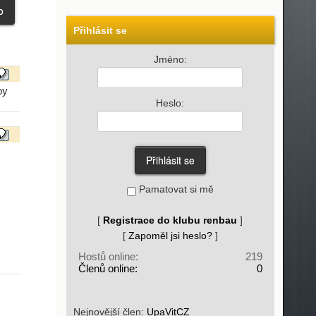
Přihlásit se
Jméno:
by
Heslo:
Pamatovat si mě
[
Registrace do klubu renbau
]
[
Zapoměl jsi heslo?
]
Hostů online:
219
Členů online:
0
Nejnovější člen:
UpaVitCZ