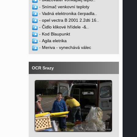
-
Snímač venkovní teploty
-
Vadná elektronika čerpadla..
-
opel vectra B 2001 2.2dti 16..
-
Čidlo klikové hřídele -&..
-
Kod Blaupunkt
-
Agila eletrika
-
Meriva - vynechává válec
OCR Srazy