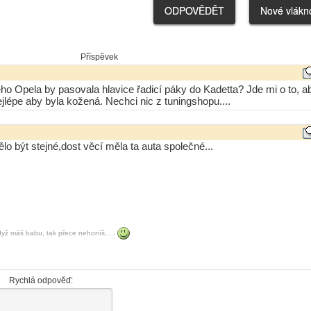
Příspěvek
ho Opela by pasovala hlavice řadicí páky do Kadetta? Jde mi o to, a
jlépe aby byla kožená. Nechci nic z tuningshopu....
o být stejné,dost věcí měla ta auta společné...
ž máš babu, tak přece nehoníš.....
Rychlá odpověď: