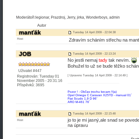
Moderátoři:legionar, Prazdroj, Jerry, jirka, Wonderboys, admin
Autor
manťák
Tuesday 14 April 2009 - 22:04:38
Host
Zdravím scháním střechu na manta
JOB
Tuesday 14 April 2009 - 22:13:24
No jestli nemaj
tady
tak nevím.
Bohužel to už se bude těžko schán
Uživatel #447
[ Upraveno Tuesday 14 April 2009 - 22:14:49 ]
Registrován: Tuesday 01
November 2005 - 20:31:16
Příspěvků: 3695
Pozor ! - Občas trochu kecam !!(a)
Opel Omega C Caravan X25TD - manual 01´
Fiat Scudo 1,9 D 96´
ARO M-461 76´
manťák
Tuesday 14 April 2009 - 22:15:46
jo to je mi jasný,ale snad se pove
Host
na úpravu