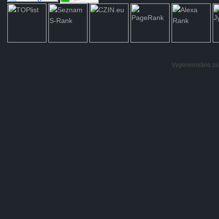
Vygenerováno za: