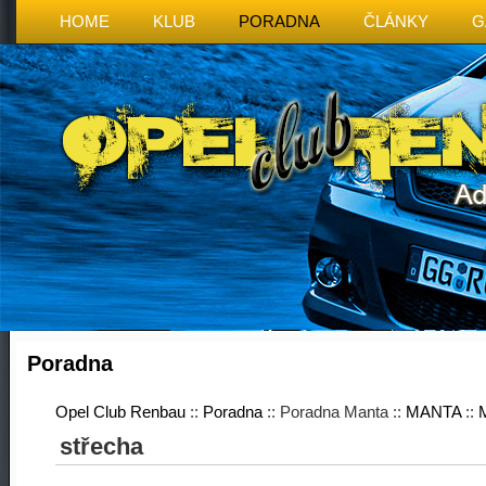
HOME
KLUB
PORADNA
ČLÁNKY
G
Poradna
Opel Club Renbau
::
Poradna
:: Poradna Manta ::
MANTA
::
M
střecha