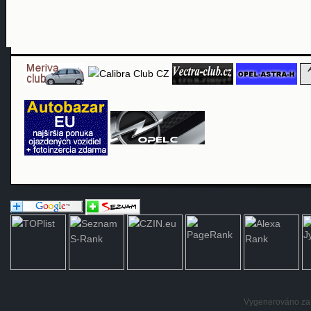
Vygenerováno za: