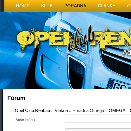
HOME
KLUB
PORADNA
ČLÁNKY
G
Fórum
Opel Club Renbau
::
Vlákna
:: Poradna Omega ::
OMEGA
::
Vaše jméno: