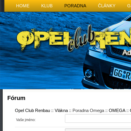
HOME
KLUB
PORADNA
ČLÁNKY
G
Fórum
Opel Club Renbau
::
Vlákna
:: Poradna Omega ::
OMEGA
::
Vaše jméno: