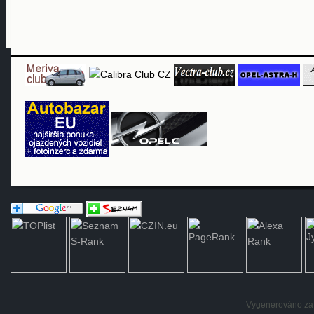
Vygenerováno za: